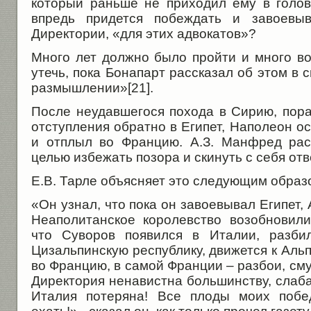
который раньше не приходил ему в голов
впредь придется побеждать и завоевы
Директории, «для этих адвокатов»?
Много лет должно было пройти и много в
утечь, пока Бонапарт рассказал об этом в
размышлении»[21].
После неудавшегося похода в Сирию, пор
отступления обратно в Египет, Наполеон 
и отплыл во Францию. А.З. Манфред рас
целью избежать позора и скинуть с себя отв
Е.В. Тарле объясняет это следующим образ
«Он узнал, что пока он завоевывал Египет, 
Неаполитанское королевство возобновил
что Суворов появился в Италии, разби
Цизальпинскую республику, движется к Аль
во Францию, в самой Франции – разбои, сму
Директория ненавистна большинству, слаба
Италия потеряна! Все плоды моих побе