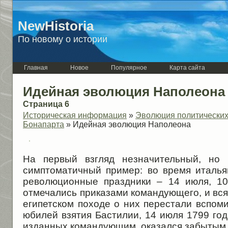
NewHistoria
По новому о истории
Главная
Новое
Популярное
Карта сайта
Идейная эволюция Наполеона
Страница 6
Историческая информация
»
Эволюция политических
Бонапарта
» Идейная эволюция Наполеона
На первый взгляд незначительный, но
симптоматичный пример: во время италь
революционные праздники – 14 июля, 10
отмечались приказами командующего, и вся
египетском походе о них перестали вспом
юбилей взятия Бастилии, 14 июля 1799 год
изданных командующим, оказался забытым