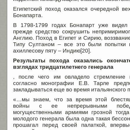
Египетский поход оказался очередной в
Бонапарта.
В 1798-1799 годах Бонапарт уже видел
прежде средство сокрушить непримиримо
Англию. Поход в Египет и Сирию, воззвание
Типу Султаном – все это были попытки 
ахиллесову пяту – Индию[20].
Результаты похода оказались оконча
взглядах тридцатилетнего генерала
, после чего им овладело стремление к
согласно монографии Е.В. Тарле предп
закладываться еще во время итальянского 
«…мы знаем, что за время этой блестя
войны с ее непрерывными побе
могущественными армиями грозной тогда
молодого генерала была одна такая бессон
прошагал перед своей палаткой, впервы