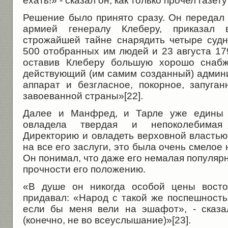
ехать!» - сказал он, как только прочел газету
Решение было принято сразу. Он передал
армией генералу Клеберу, приказал
строжайшей тайне снарядить четыре судн
500 отобранных им людей и 23 августа 17
оставив Клеберу большую хорошо снабж
действующий (им самим созданный) админ
аппарат и безгласное, покорное, запуга
завоеванной страны»[22].
Далее и Манфред, и Тарле уже едины 
овладела твердая и непоколебимая
Директорию и овладеть верховной властью
на все его заслуги, это была очень смелое
Он понимал, что даже его немалая популярн
прочности его положению.
«В душе он никогда особой цены восто
придавал: «Народ с такой же поспешность
если бы меня вели на эшафот», - сказа
(конечно, не во всеуслышание)»[23].