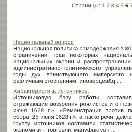
Страницы:
1
2
3
4
5
6
Национальный вопрос
Национальная политика самодержавия в 80 
ограничении прав некоторых националь
национальных окраин и распространении
административно-политического управле
годы дух воинствующего имперского 
различным стеснениям "иноверцев&q ...
Характеристика источников.
Источниковую базу работы состави
отражающие воззрения роялистов и оппози
июня 1628 г.», «Ремонстрация против п
сбора, 25 июня 1628 г.», а также речи, дек
группу источников составили статистич
экономики – торговли, мануфактурн ...