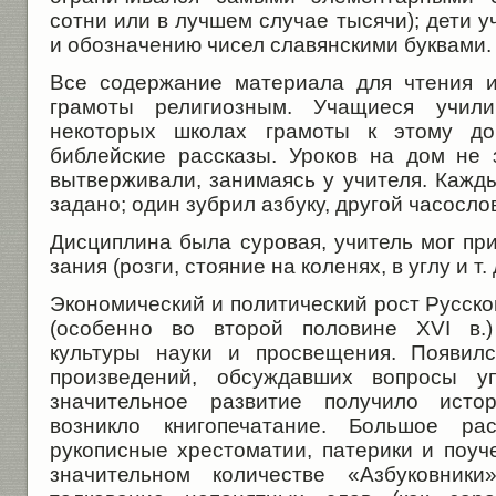
сотни или в лучшем случае тысячи); дети у
и обозначению чисел славянскими буквами.
Все содержание материала для чтения 
грамоты религиозным. Учащиеся учил
некоторых школах грамоты к этому до
библейские рассказы. Уроков на дом не 
вытверживали, занимаясь у учителя. Кажды
задано; один зубрил азбуку, другой часосло
Дисциплина была суровая, учитель мог пр
зания (розги, стояние на коленях, в углу и т. д
Экономический и политический рост Русско
(особенно во второй половине XVI в.)
культуры науки и просвещения. Появилс
произведений, обсуж­давших вопросы уп
значительное развитие по­лучило истор
возникло книгопечатание. Большое рас
рукописные хрестоматии, патерики и поуче
значительном количестве «Азбуковни