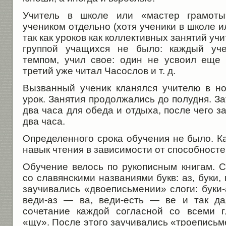
Учитель в школе или «мастер грамот
учеником отдельно (хотя ученики в школе и
так как уроков как коллективных занятий уч
группой учащихся не было: каждый уче
темпом, учил свое: один не усвоил еще б
третий уже читал Часослов и т. д.
Вызванный ученик кланялся учителю в ног
урок. Занятия продолжались до полудня. З
два часа для обеда и отдыха, после чего 
два часа.
Определенного срока обучения не было. К
навык чтения в зависимости от способносте
Обучение велось по рукописным книгам. С
со славянскими названиями букв: аз, буки, в
заучивались «двоеписьмении» слоги: буки-
веди-аз — ва, веди-есть — ве и так д
сочетание каж­дой согласной со всеми 
«щу». После этого заучивались «троеписьме