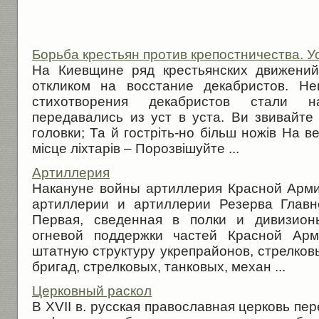
Борьба крестьян против крепостничества. 
На Киевщине ряд крестьянских движени
откликом на восстание декабристов. Н
стихотворения декабристов стали 
передавались из уст в уста. Ви звивайте 
головки; Та й гостріть-но більш ножів На в
місце ліхтарів – Порозвішуйте ...
Артиллерия
Накануне войны артиллерия Красной Арми
артиллерии и артиллерии Резерва Главн
Первая, сведенная в полки и дивизион
огневой поддержки частей Красной Ар
штатную структуру укрепрайонов, стрелко
бригад, стрелковых, танковых, механ ...
Церковный раскол
В XVII в. русская православная церковь пе