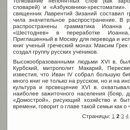
толкование непонятных слов (как заро
словарей) и «Азбуковники-хрестоматии».
священник Лаврентий Зизаний составил гр
чила значительное распространение. В 
рас­пространены грамматика Иоанн
«Шестоднев» в пе­реработке Иоанна,
Приглашенный в Москву для перевода и ис
книг ученый греческий монах Максим Грек 
создал группу русских уче­ников.
Высокообразованными людьми XVI в. был
Курбский, митрополит Макарий, Пересв
известия, что Иван IV собрал большую би
много книг не только на русском, но и на и
культура и прсвещение XVI в. охватыва
наиболее зажиточного населения (бояр, д
«Домострой», рисующий хозяйство и быт
времени, говорит о главе такой семьи как о
Страницы:
1
2
3
4