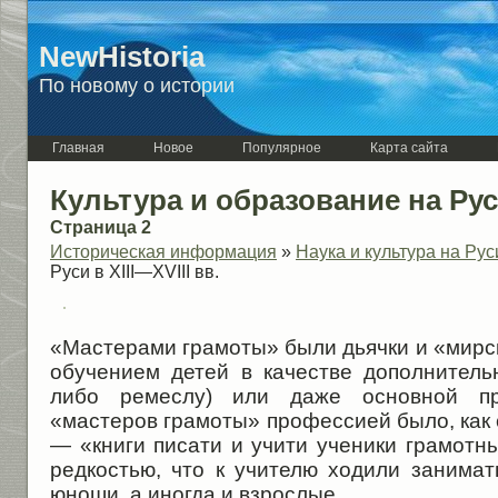
NewHistoria
По новому о истории
Главная
Новое
Популярное
Карта сайта
Культура и образование на Руси
Страница 2
Историческая информация
»
Наука и культура на Рус
Руси в XIII—XVIII вв.
«Мастерами грамоты» были дьячки и «мирс
обучением детей в качестве дополнительн
либо ремеслу) или даже основной пр
«мастеров грамоты» профессией было, как 
— «книги писати и учити ученики грамотн
редкостью, что к учителю ходили занимат
юноши, а иногда и взрослые.