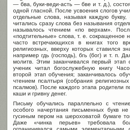
— бва, буки-веди-асть — бве и т. д.), сост
одной гласной. После усвоения слогов учи
отдельные слова, называя каждую букву, 
читались сразу слова без называ­ния отдел
называлось чтением «по верхам». Посл
«подтительные» слова, т. е. сокращенное н
часто встречающихся в книгах того вр
религиозных, вверху которых ставился зн
например гдь (господь), бгь (бог) и т. п. 
молитв. Этим заканчивался первый этап 
ученик читал богослужебную книгу Часо
второй этап обучения; заканчивалось об
чтени­ем псалтыря (собрания религиозны
псалмов). После каждого этапа родители 
каши и грив­ну денег.
Письму обучались параллельно с чтение
особого начертания письменных букв не
гусиным пером на шероховатой бумаге то
Даже «чинка перьев» требовала бо
ограничивался самыми элементар­ными 