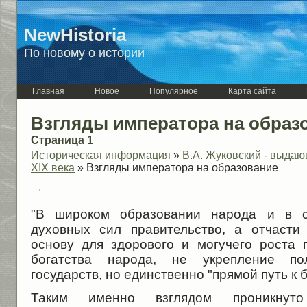
NewHistoria
По новому о истории
Главная
Новое
Популярное
Карта сайта
Взгляды императора на образ
Страница 1
Историческая информация
»
В.А. Жуковский - выдаю
XIX века
» Взгляды императора на образование
"В широком образовании народа и в с
духовных сил правительство, а отчасти
основу для здорового и могучего роста г
богатства народа, не укрепление по
государств, но единственно "прямой путь к 
Таким именно взглядом проникнут