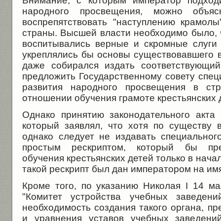
Внимание, с которым император подход
народного просвещения, можно объяс
воспрепятствовать "наступлению крамол
страны. Высшей власти необходимо было, 
воспитывались верные и скромные слуги 
укреплялись бы основы существовавшего в
даже собирался издать соответствующий
предложить Государственному совету спец
развития народного просвещения в ст
отношении обучения грамоте крестьянских 
Однако принятию законодательного акта
который заявлял, что хотя по существу 
однако следует не издавать специального
простым рескриптом, который бы пре
обучения крестьянских детей только в начал
такой рескрипт был дан императором на им
Кроме того, по указанию Николая I 14 ма
"Комитет устройства учебных заведени
необходимость создания такого органа, пр
и уравнения уставов учебных заведени