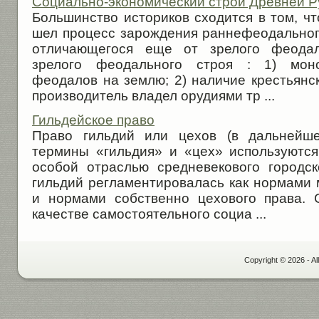
Социально-экономический строй Древней Р
Большинство историков сходится в том, ч
шел процесс зарождения раннефеодальног
отличающегося еще от зрелого феода
зрелого феодального строя : 1) моно
феодалов на землю; 2) наличие крестьянск
производитель владел орудиями тр ...
Гильдейское право
Право гильдий или цехов (в дальнейш
термины «гильдия» и «цех» используются
особой отраслью средневекового городск
гильдий регламентировалась как нормами м
и нормами собственно цехового права. 
качестве самостоятельного социа ...
Copyright © 2026 - Al