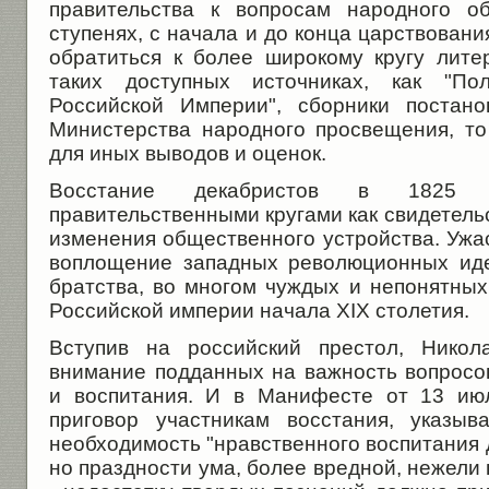
правительства к вопросам народного о
ступенях, с начала и до конца царствовани
обратиться к более широкому кругу лите
таких доступных источниках, как "По
Российской Империи", сборники постан
Министерства народного просвещения, т
для иных выводов и оценок.
Восстание декабристов в 1825 
правительственными кругами как свидетел
изменения общественного устройства. Ужа
воплощение западных революционных иде
братства, во многом чуждых и непонятны
Российской империи начала XIX столетия.
Вступив на российский престол, Никол
внимание подданных на важность вопросо
и воспитания. И в Манифесте от 13 июл
приговор участникам восстания, указыв
необходимость "нравственного воспитания 
но праздности ума, более вредной, нежели 