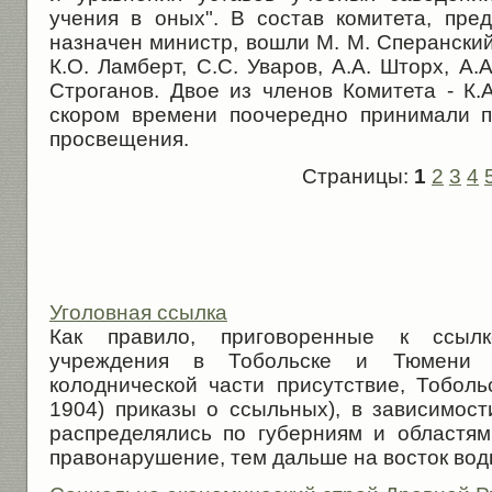
учения в оных". В состав комитета, пре
назначен министр, вошли М. М. Сперанский.
К.О. Ламберт, С.С. Уваров, А.А. Шторх, А.А
Строганов. Двое из членов Комитета - К.
скором времени поочередно принимали п
просвещения.
Страницы:
1
2
3
4
Уголовная ссылка
Как правило, приговоренные к ссылк
учреждения в Тобольске и Тюмени 
колоднической части присутствие, Тоболь
1904) приказы о ссыльных), в зависимост
распределялись по губерниям и областя
правонарушение, тем дальше на восток водв