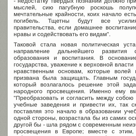
- недостатку твердых познаний должно пр
мыслей, сию пагубную роскошь полуп
мечтательные крайности, коих начало есть
погибель. Тщетны будут все усили
правительства, если домашнее воспитание
нравы и содействовать его видам".
Таковой стала новая политическая уста
направление дальнейшего развития о
образования и воспитания. В основани
государства, уважение к верховной власти 
нравственным основам, которые волей 
призвана была защищать. Главным госуд
который возлагалось решение этой зада
народного просвещения. Именно ему вм
"Преобразовать и согласить между собою
учебные заведения и привести их, так ск
поставляя это начало в образовании учеб
одной стороны, возрастала бы из самих ос
другой бы - шла рядом с современным неи
просвещения в Европе; вместе с этим,