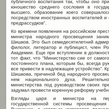
публичного воспитания так, чтобы оно пр
юношество среднего сословия в госуда
высшего, образование коего совершалос
посредством иностранных воспитателей и 
предрассудков".
Ко времени появления на российском прес
министра народного просвещения зани
Шишков. Это был семидесятилетний адмира
филолог, литератор и публицист, член Р
Академии. Еще при вступлении в должност
тот факт, что "Министерство сие от самог
постоянного плана, которым бы, всегда рук
все привести в надлежащее устройство". Кр
Шишкова, причиной бед народного просве
нем национального духа. Решительно
министерства под руководством своих пр
задумал провести коренную реформу учебн
Взгляды царя и министра на перс
государственной системы просвещения