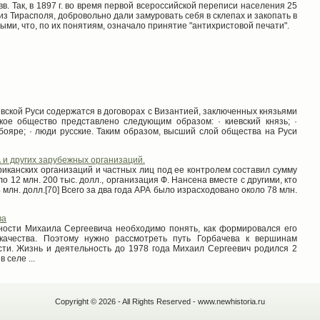
вв. Так, в 1897 г. во время первой всероссийской переписи населения 25
з Тирасполя, добровольно дали замуровать себя в склепах и закопать в
ыми, что, по их понятиям, означало принятие "антихристовой печати".
вской Руси содержатся в договорах с Византией, заключенных князьями
кое общество представлено следующим образом: · киевский князь; ·
 бояре; · люди русские. Таким образом, высший слой общества на Руси
и других зарубежных организаций.
риканских организаций и частных лиц под ее контролем составил сумму
ло 12 млн. 200 тыс. долл., организация Ф. Нансена вместе с другими, кто
 млн. долл.[70] Всего за два года АРА было израсходовано около 78 млн.
ва
ности Михаила Сергеевича необходимо понять, как формировался его
качества. Поэтому нужно рассмотреть путь Горбачева к вершинам
сти. Жизнь и деятельность до 1978 года Михаил Сергеевич родился 2
 селе ...
Copyright © 2026 - All Rights Reserved - www.newhistoria.ru