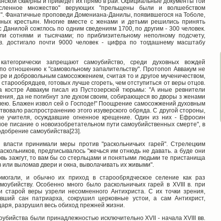
нской скверны и приведет их прямо в рай. Официальные документы той
численное множество" верующих "прельщены были и волшебством
й". Фанатичные проповеди Домениана-Данилы, появившегося на Тоболе,
ных крестьян. Многие вместе с женами и детьми решились принять
с Данилой сожглось по одним сведениям 1700, по другим - 300 человек.
ели сотнями и тысячами; по приблизительному неполному подсчету,
 в. достигало почти 9000 человек - цифра по тогдашнему масштабу
 категорически запрещают самоубийство, среди духовных вождей
по отношению к "самовольному запалительству". Протопоп Аввакум не
ре и добровольным самосожжением, считая то и другое мученичеством,
старообрядцев, готовых лучше сгореть, чем отступиться от веры отцов.
а костре Аввакум писал из Пустозерской тюрьмы: "А иные ревнители
ления, да не погибнут зле духом своим, собирающеся во дворы з женами
олею. Блажен извол сей о Господе!" Поощрение самосожжений духовным
вовало распространению этого изуверского обряда. С другой стороны,
ые учителя, осуждавшие огненное крещение. Один из них - Ефросин
ное писание о новоизобретательном пути самоубийственных смерте", в
одобрение самоубийства[23].
 власти принимали меры против "раскольничьих гарей". Стрелецким
скольников, предписывалось "жечься им отнюдь не давать. а буде они
вь зажгут, то вам бы со стерльцами и понятыми людьми те пристанища
 или выломав двери и окна, выволачивать их живыми".
могали, и обычно их приход в старообрядческое селение как раз
моубийству. Особенно много было раскольничьих гарей в XVIII в. при
и старой веры узрели несомненного Антихриста. С их точки зрения,
явший сан патриарха, сокрушил церковные устои, а сам Антихрист,
царя, разрушил весь обиход прежней жизни.
оубийства были принадлежностью исключительно XVII - начала XVIII вв.