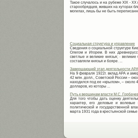
Такое случалось и на рубеже XIX - XX 
старообрядцев, живших на хуторах бли
могилах, лишь бы не быть переписанн
Социальная структура и управление
Сведения о социальной структуре Кие
Олегом и Игорем. В них древнерусс
светлые и великие князья; · великие
составляли князья и бояре. ...
Завершающий этап деятельности АРА 
На 9 февраля 1922г. вклад АРА и аме
42 млн. долл., Советской России – око
находился под ее «крылом», – около 4
долларов, из которы ...
Путь к вершинам власти М.С. Горбаче
Для того чтобы дать оценку деятель
характер, его деловые и волевые 
политической и государственной вла
марта 1931 года в крестьянской семье в