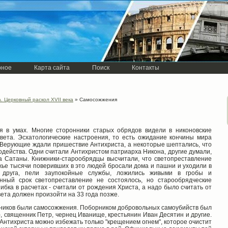
рное
Карта сайта
Поиск
Контакты
. Церковный раскол XVII века
» Самосожжения
я в умах. Многие сторонники старых обрядов видели в никоновские
вета. Эсхатологические настроения, то есть ожидание кончины мира
Верующие ждали пришествие Антихриста, а некоторые шептались, что
одейства. Одни считали Антихристом патриарха Никона, другие думали,
а Сатаны. Книжники-старообрядцы высчитали, что светопреставление
жье тысячи поверивших в это людей бросали дома и пашни и уходили в
у друга, пели заупокойные службы, ложились живыми в гробы и
анный срок светопреставление не состоялось, но старообрядческие
бка в расчетах - считали от рождения Христа, а надо было считать от
вета должен произойти на 33 года позже.
ников были самосожжения. Поборником добровольных самоубийств был
 священник Петр, чернец Иванище, крестьянин Иван Десятин и другие.
Антихриста можно избежать только "крещением огнем", которое очистит