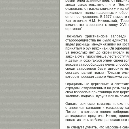
ревнителей истинной веры от никониа
эпохи свидетельствуют, что "бес
очарованы от раскольничьих учителе
привлекли толпы пашенных и оброч
огненное крещение. В 1677 г. вместе 
Как отмечал Н.М. Никольский, "Гор
количество сгоревших к концу XVII
огромная".
Поскольку христианские заповеди
старообрядчества не было единства 
видел разницы между казнями на кост
принятым о рук никониан. Он одобрял 
За несколько лет до своей гибели н
закона суть, уразумевше лесть оступ
и детми, и сожигахуся огнем своей в
вождем старообрядцев очень способст
среди староверов были авторитетн
составил целый трактат "Отразитель
котором порицал самого Аввакума за 
Официальные церковные и светские
отрядам, отправленным на розыски ра
свои воровские пристанища или церко
заливать водою и, вурубя или выломав
Однако воинские команды плохо по
становился сигналом к массовому са
Петре I, в котором многие поборник
антихристов предтеча Никон, прин
воплотившись в облик православного 
Не следует думать, что массовые сам