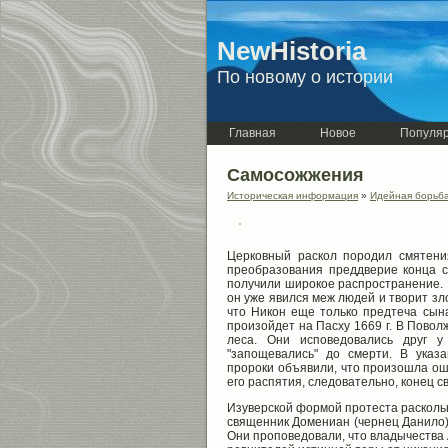
NewHistoria
По новому о истории
Главная
Новое
Популя
Самосожжения
Историческая информация
»
Идейная борьба
Церковный раскол породил смятени
преобразования преддверие конца с
получили широкое распространение. 
он уже явился меж людей и творит зл
что Никон еще только предтеча сын
произойдет на Пасху 1669 г. В Повол
леса. Они исповедовались друг 
"запощевались" до смерти. В указ
пророки объявили, что произошла оши
его распятия, следовательно, конец с
Изуверской формой протеста расколь
священник Домениан (чернец Данило),
Они проповедовали, что владычества 