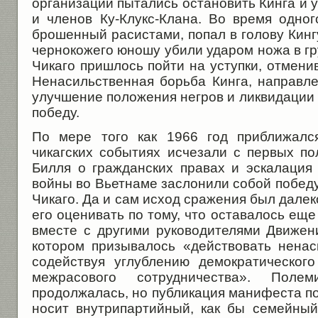
организации пытались остановить Кинга и 
и членов Ку-Клукс-Клана. Во время одног
брошенный расистами, попал в голову Кинг
чернокожего юношу убили ударом ножа в гру
Чикаго пришлось пойти на уступки, отмени
Ненасильственная борьба Кинга, направле
улучшение положения негров и ликвидации
победу.
По мере того как 1966 год приближалс
чикагских событиях исчезали с первых по
Билля о гражданских правах и эскалация
войны во Вьетнаме заслонили собой побед
Чикаго. Да и сам исход сражения был дале
его оценивать по тому, что оставалось еще
вместе с другими руководителями Движен
котором призывалось «действовать нена
содействуя углублению демократическог
межрасового сотрудничества». Поле
продолжалась, но публикация манифеста по
носит внутрипартийный, как бы семейный