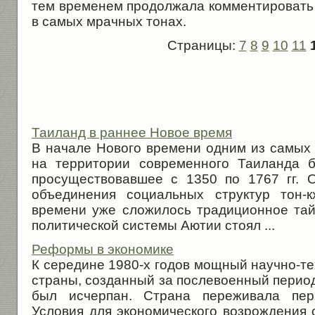
тем временем продолжала комментировать 
в самых мрачных тонах.
Страницы:
7
8
9
10
11
Таиланд в раннее Новое время
В начале Нового времени одним из самых 
на территории современного Таиланда б
просуществовавшее с 1350 по 1767 гг. 
объединения социальных структур тон-
времени уже сложилось традиционное тай
политической системы Аютии стоял ...
Реформы в экономике
К середине 1980-х годов мощный научно-т
страны, созданный за послевоенный период
был исчерпан. Страна переживала пери
Условия для экономического возрождения 