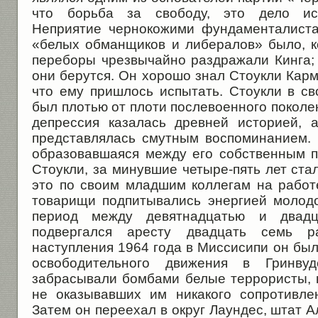
что борьба за свободу, это дело искл
Неприятие чернокожими фундаменталиста
«белых обманщиков и либералов» было, к
переборы чрезвычайно раздражали Кинга; 
они берутся. Он хорошо знал Стоукли Карма
что ему пришлось испытать. Стоукли в св
был плотью от плоти послевоенного поколен
депрессия казалась древней историей, 
представлялась смутным воспоминанием. 
образовавшаяся между его собственным 
Стоукли, за минувшие четыре-пять лет ст
это по своим младшим коллегам на работ
товарищи подпитывались энергией молодо
период между девятнадцатью и двадц
подвергался аресту двадцать семь р
наступления 1964 года в Миссисипи он бы
освободительного движения в Гринву
забрасывали бомбами белые террористы, к
не оказывавших им никакого сопротивле
Затем он переехал в округ Лаундес, штат А