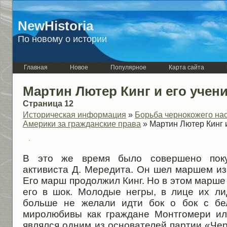
NewHistoria
По новому о истории
Главная
Новое
Популярное
Карта сайта
Мартин Лютер Кинг и его учен
Страница 12
Историческая информация
»
Борьба чернокожего на
Америки за гражданские права
» Мартин Лютер Кинг и
В это же время было совершено поку
активиста Д. Мередита. Он шел маршем и
Его марш продолжил Кинг. Но в этом марше 
его в шок. Молодые негры, в лице их л
больше не желали идти бок о бок с бе
миролюбивы как граждане Монтгомери ил
являлся одним из основателей партии «Чер