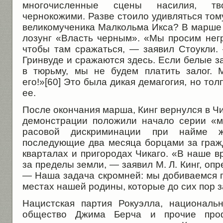
многочисленные сцены насилия, т
чернокожими. Разве стоило удивляться тому
великомученика Малкольма Икса? В марше
лозунг «Власть черным». «Мы просим негр
чтобы там сражаться, — заявил Стоукли.
Гринвуде и сражаются здесь. Если белые за
в тюрьму, мы не будем платить залог.
его!»[60] Это была дикая демагогия, но то
ее.
После окончания марша, Кинг вернулся в Чи
демонстрации положили начало серии «м
расовой дискриминации при найме 
последующие два месяца борцами за граж
кварталах и пригородах Чикаго. «В наше 
за пределы земли, — заявил М. Л. Кинг, оп
— Наша задача скромней: мы добиваемся п
местах нашей родины, которые до сих пор з
Нацистская партия Рокуэлла, националь
общество Джима Берча и прочие проф