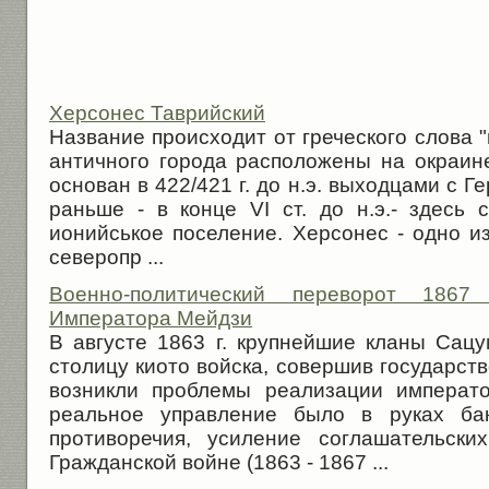
Херсонес Таврийский
Название происходит от греческого слова "
античного города расположены на окраин
основан в 422/421 г. до н.э. выходцами с 
раньше - в конце VI ст. до н.э.- здесь
ионийськое поселение. Херсонес - одно и
северопр ...
Военно-политический переворот 1867
Императора Мейдзи
В августе 1863 г. крупнейшие кланы Сацу
столицу киото войска, совершив государст
возникли проблемы реализации императо
реальное управление было в руках бак
противоречия, усиление соглашательски
Гражданской войне (1863 - 1867 ...