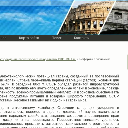
рное
Карта сайта
Поиск
Контакты
возрождение политического плюрализма 1985-1991 гг.
» Реформы в экономике
учно-технологический потенциал страны, созданный за послевоенный
исчерпан. Страна переживала период стагнации (застоя). Условия для
 были. К середине 80-х гг. СССР обладал развитой инфраструктурой
а, что позволяло ему иметь определенные успехи в экономике, прежде
ленность, военно-промышленный комплекс), и в основном обеспечивать
овне продуктами питания и товарами широкого потребления. СССР
ствами, несопоставимыми ни с одной из стран мира.
де к интенсивному хозяйству. Стержнем концепции ускорения в
е отмечалось, широкое внедрение достижений научно-технического
ления народным хозяйствам, введение хозрасчета, расширение прав
и дисциплины на производстве. Приоритетное внимание уделялось
дполагалось прекратить затратное капитальное строительство, а
 на техническое перевооружение и модернизацию предприятий и на их