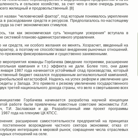
ленность и сельское хозяйство, за счет чего в свою очередь решить
сего жилищный и продовольственный. [8]
л назван "человеческий фактор", под которым понималось укрепление
а в расходовании средств и ресурсов. Предполагалось по-настоящему
руда за счет экономических стимулов.
сь, так как экономическая суть "концепции ускорения" вступала в
не системой планово-административного управления.
 ни средств, ни особого желания ее менять. Хозрасчет, введенный на
арактер, а поэтому не способствовал внедрению рыночных отношений.
 по-прежнему фиксированными и существенно заниженными.
е мероприятия команды Горбачева (введение госприемки, расширение
когольная кампания и т.п.) эффекта не дали. Более того, они даже
 января 1987 года начинается устойчивый спад производства, который
арственный бюджет оказался подорванным антиалкогольной кампанией,
рнобыльской катастрофой. Надеясь на успех реформ и увеличение цен
кредиты у Запада. Это привело к резкому увеличению государственного
г двух третей национального дохода страны, что вело к свертыванию всех
инициативе Горбачева начинается разработка научной концепции
этой работе были привлечены известные советские экономисты Л.И.
нич, Т.И. Заславская и др. Разработанный ими проект программы
 1987 года на пленуме ЦК КПСС.
енения: расширение самостоятельности предприятий на принципах
 постепенное возрождение частного сектора экономики; отказ от
глубокую интеграцию в мировой рынок; сокращение числа отраслевых
ендных отношений на селе.