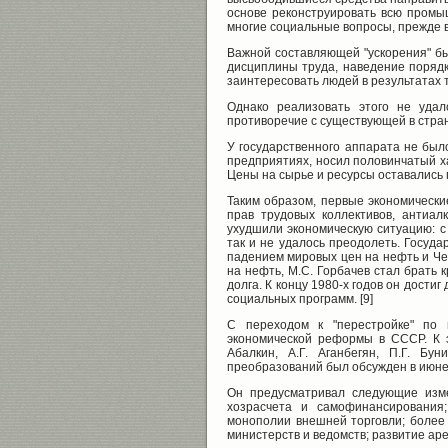
основе реконструировать всю промыш
многие социальные вопросы, прежде в
Важной составляющей "ускорения" бы
дисциплины труда, наведение порядк
заинтересовать людей в результатах т
Однако реализовать этого не удало
противоречие с существующей в стра
У государственного аппарата не было
предприятиях, носил половинчатый х
Цены на сырье и ресурсы оставались
Таким образом, первые экономически
прав трудовых коллективов, антиал
ухудшили экономическую ситуацию: с
так и не удалось преодолеть. Госуд
падением мировых цен на нефть и Че
на нефть, М.С. Горбачев стал брать 
долга. К концу 1980-х годов он дости
социальных программ. [9]
С переходом к "перестройке" по 
экономической реформы в СССР. К 
Абалкин, А.Г. Аганбегян, П.Г. Бу
преобразований был обсужден в июне
Он предусматривал следующие изм
хозрасчета и самофинансирования;
монополии внешней торговли; более 
министерств и ведомств; развитие ар