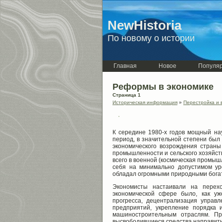
NewHistoria
По новому о истории
Главная
Новое
Популя
Реформы в экономике
Страница 1
Историческая информация
»
Перестройка и 
К середине 1980-х годов мощный на
период, в значительной степени был 
экономического возрождения страны
промышленности и сельского хозяйств
всего в военной (космическая промыш
себя на минимально допустимом ур
обладал огромными природными богат
Экономисты настаивали на перехо
экономической сфере было, как уж
прогресса, децентрализация управ
предприятий, укрепление порядка 
машиностроительным отраслям. Пре
высвободившиеся средства направить