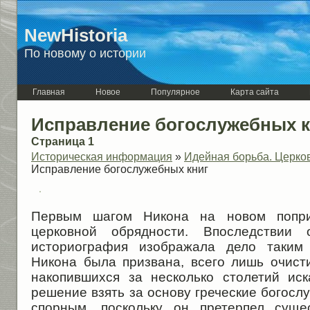
NewHistoria
По новому о истории
Главная
Новое
Популярное
Карта сайта
Исправление богослужебных к
Страница 1
Историческая информация
»
Идейная борьба. Церков
Исправление богослужебных книг
Первым шагом Никона на новом попри
церковной обрядности. Впоследствии 
историография изображала дело таким
Никона была призвана, всего лишь очист
накопившихся за несколько столетий ис
решение взять за основу греческие богос
спорным, поскольку он претерпел суще