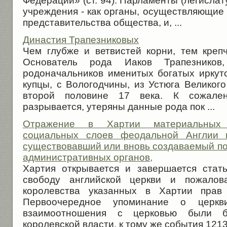
Федерации» (ст. 94). Парламенты (легислат
учреждения - как органы, осуществляющие
представительства общества, и, ...
Династия Трапезниковых
Чем глубже и ветвистей корни, тем крепч
Основатель рода Иаков Трапезнико
родоначальников именитых богатых иркутс
купцы, с Вологодчины, из Устюга Великог
второй половине 17 века. К сожален
разрывается, утеряны данные рода пок ...
Отражение в Хартии материальных 
социальных слоев феодальной Англии 
существовавший или вновь создаваемый по
административных органов,
Хартия открывается и завершается стат
свободу английской церкви и пожало
королевства указанных в Хартии прав и
Первоочередное упоминание о церкви
взаимоотношения с церковью были 
королевской власти, к тому же события 1213-1