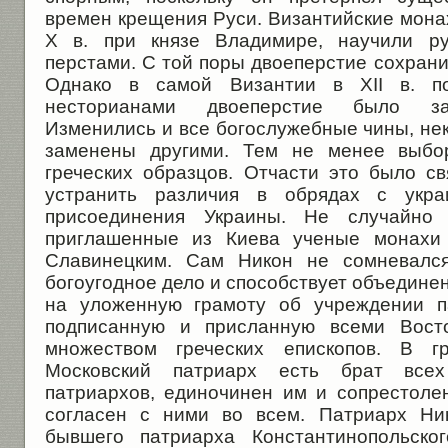
времен крещения Руси. Византийские мона
X в. при князе Владимире, научили ру
перстами. С той поры двоеперстие сохрани
Однако в самой Византии в XII в. п
несторианами двоеперстие было за
Изменились и все богослужебные чины, не
заменены другими. Тем не менее выбо
греческих образцов. Отчасти это было с
устранить различия в обрядах с укра
присоединения Украины. Не случайно 
приглашенные из Киева ученые монахи
Славинецким. Сам Никон не сомневался
богоугодное дело и способствует объедине
на уложенную грамоту об учреждении п
подписанную и присланную всеми Вост
множеством греческих епископов. В гр
Московский патриарх есть брат всех
патриархов, единочинен им и сопрестоле
согласен с ними во всем. Патриарх Ни
бывшего патриарха Константинопольско