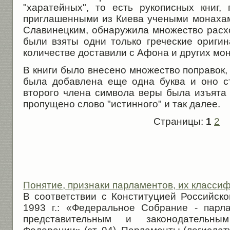
"харатейных", то есть рукописных книг,
приглашенными из Киева учеными монаха
Славинецким, обнаружила множество расхо
были взяты одни только греческие ориги
количестве доставили с Афона и других мо
В книги было внесено множество поправок, 
была добавлена еще одна буква и оно ста
второго члена символа веры была изъята б
пропущено слово "истинного" и так далее.
Страницы:
1
2
Понятие, признаки парламентов, их класси
В соответствии с Конституцией Российск
1993 г.: «Федеральное Собрание - парл
представительным и законодательны