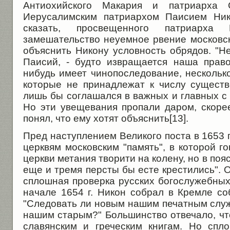
Антиохийского Макария и патриарха 
Иерусалимским патриархом Паисием Ник
сказать, просвещенного патриарха
замешательство неуемное рвение московск
объяснить Никону условность обрядов. "Не
Паисий, - будто извращается наша право
нибудь имеет чинопоследование, нескольк
которые не принадлежат к числу сущест
лишь бы соглашался в важных и главных с
Но эти увещевания пропали даром, скорее
понял, что ему хотят объяснить[13].
Пред наступлением Великого поста в 1653 г
церквям московским "память", в которой го
церкви метания творити на колену, но в поя
еще и тремя персты бы есте крестились".
сплошная проверка русских богослужебных к
начале 1654 г. Никон собрал в Кремле со
"Следовать ли новым нашим печатным служ
нашим старым?" Большинство отвечало, чт
славянским и греческим книгам. Но спл