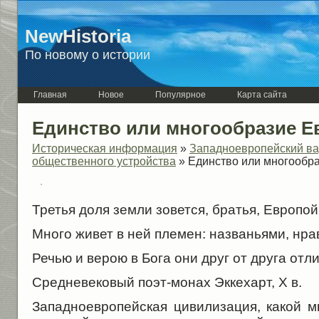
NewHistoria
По новому о истории
Главная
Новое
Популярное
Карта сайта
Единство или многообразие 
Историческая информация
»
Западноевропейский ва
общественного устройства
» Единство или многообр
Третья доля земли зовется, братья, Европой
Много живет в ней племен: названьями, нра
Речью и верою в Бога они друг от друга отл
Средневековый поэт-монах Эккехарт, X в.
Западноевропейская цивилизация, какой мы