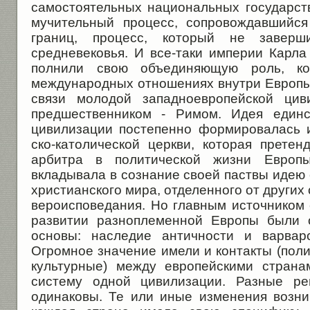
самостоятельных национальных го­сударст
мучительный про­цесс, сопровождавшийс
гра­ниц, процесс, который не завер
средневековья. И все-таки империи Карла
полнили свою объединяющую роль, ко
международных отношениях внутри Европы,
связи молодой западноевро­пейской ци
предшественни­ком - Римом. Идея единс
цивилизации постепенно формировалась 
ско-католической церкви, которая прете
арбитра в политической жизни Европы
вкладывала в сознание своей па­ствы идею
христианского мира, отделенного от других
вероисповедания. Но главным источником 
развитии разноплеменной Европы были 
основы: наследие античности и варвар­
Огромное значение имели и контакты (поли
культур­ные) между европейскими стран
систему одной цивилизации. Разные р
одинаковы. Те или иные изменения возни