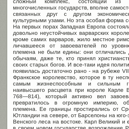
сложный комплекс, состоящий из 
многочисленных государств, вполне самост
связанных друг с другом экономичес
культурными узами. Но эта особая форма со
На первых порах Западная Европа состоял
довольно неустойчивых варвар­ских короле
кроме самих варваров, жило местное римс
личавшееся от завоевателей по уровню
племена не были едины: они отличались д
обычаям, даже те, кто при­нял христианс
своих старых богов. И все-таки идея полит
появилась достаточно рано - на рубеже VII
Франкское королевство, которое в ту нес
самым жизнеспособным и сильным гос
наивысшего расцвета при короле Кар­ле 
768—814), который ак­тивно вел завоев
превра­тилось в огромную империю, об
племена. Ее границы простирались от С
Ютландии на севере, от Барселоны на юго-з
Венского леса на востоке. Карл Великий и
в своем новом государстве возрождение Р