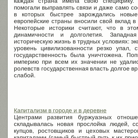
каждая страна имела свою специфику. 
помогали выправлять связи и даже само со­
в которых быстрее зарожда­лись новые
европейские стра­ны вносили свой вклад в
Некоторые историки считают, что в эт
динамичности и долголетия. Западна
историческую жизнь в трудных условиях: эк
уровень цивилизованности резко упал, 
государственность была уничто­жена. По
империю при всем их значении не удалис
ролевств государственная власть долгое вр
слабой.
Капитализм в городе и в деревне
Центрами развития буржуазных отнош
складывалась новая прослойка людей, с
купцов, ростовщиков и цехо­вых мастер
капиталами (са­мый быстрый путь к их при