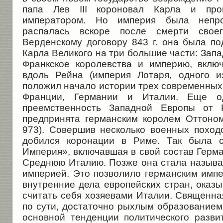
папа Лев III короновал Карла и про
императором. Но империя была непро
распалась вскоре после смерти своег
Верденскому договору 843 г. она была п
Карла Ве­ликого на три большие части: Зап
Франкское королевства и империю, вклю
вдоль Рейна (империя Лотаря, одного и
положил начало истории трех современных 
Франции, Германии и Италии. Еще од
преемственность За­падной Европы от
предприня­та германским королем Оттоном
973). Совершив несколько военных походо
добился коронации в Риме. Так была с
Империя», включавшая в свой состав Герм
Среднюю Италию. Позже она стала называ
империей. Это позволило германским импе
внутренние дела европейских стран, оказы
считать себя хо­зяевами Италии. Священн
по сути, доста­точно рыхлым образование
основной тенденции политического разви