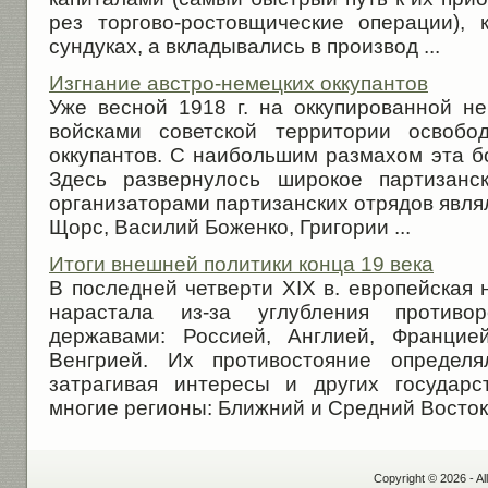
рез торгово-ростовщические операции),
сундуках, а вкладывались в производ ...
Изгнание австро-немецких оккупантов
Уже весной 1918 г. на оккупированной н
войсками советской территории освобо
оккупантов. С наибольшим размахом эта б
Здесь развернулось широкое партизанс
организаторами партизанских отрядов явл
Щорс, Василий Боженко, Григории ...
Итоги внешней политики конца 19 века
В последней четверти XIX в. европейская
нарастала из-за углубления противо
державами: Россией, Англией, Францие
Венгрией. Их противостояние определя
затрагивая интересы и других государс
многие регионы: Ближний и Средний Восток, 
Copyright © 2026 - Al