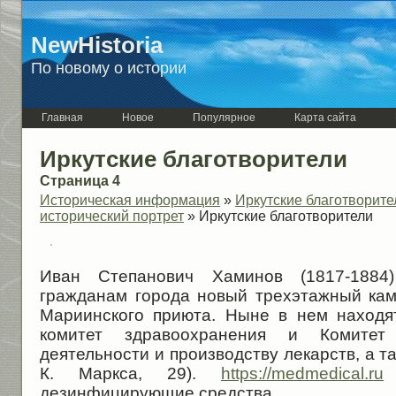
NewHistoria
По новому о истории
Главная
Новое
Популярное
Карта сайта
Иркутские благотворители
Страница 4
Историческая информация
»
Иркутские благотворител
исторический портрет
» Иркутские благотворители
Иван Степанович Хаминов (1817-1884
гражданам города новый трехэтажный ка
Мариинского приюта. Ныне в нем находя
комитет здравоохранения и Комитет
деятельности и производству лекарств, а та
К. Маркса, 29).
https://medmedical.ru
м
дезинфицирующие средства.