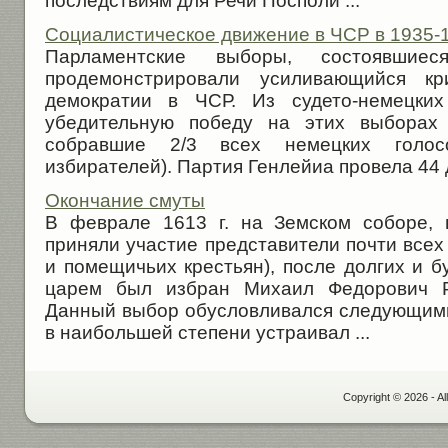
последствиям для Речи Посполи ...
Социалистическое движение в ЧСР в 1935-19
Парламентские выборы, состоявши
продемонстрировали усиливающийся кр
демократии в ЧСР. Из судето-немецких
убедительную победу на этих выборах 
собравшие 2/3 всех немецких голос
избирателей). Партия Генлейиа провела 44 д
Окончание смуты
В феврале 1613 г. на Земском соборе, 
приняли участие представители почти всех
и помещичьих крестьян), после долгих и 
царем был избран Михаил Федорович Р
Данный выбор обусловливался следующим
в наибольшей степени устраивал ...
Copyright © 2026 - Al