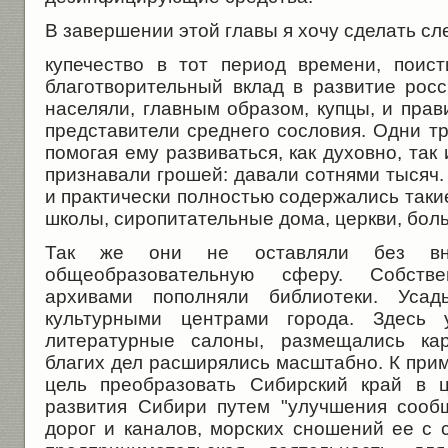
В завершении этой главы я хочу сделать с
купечество в тот период времени, поис
благотворительный вклад в развитие росс
населяли, главным образом, купцы, и прав
представители среднего сословия. Одни тр
помогая ему развиваться, как духовно, так
признавали грошей: давали сотнями тысяч
и практически полностью содержались такие
школы, сиропитательные дома, церкви, боль
Так же они не оставляли без вни
общеобразовательную сферу. Собст
архивами пополняли библиотеки. Уса
культурными центрами города. Здесь у
литературные салоны, размещались кар
благих дел расширялись масштабно. К при
цель преобразовать Сибирский край в 
развития Сибири путем "улучшения сооб
дорог и каналов, морских сношений ее с 