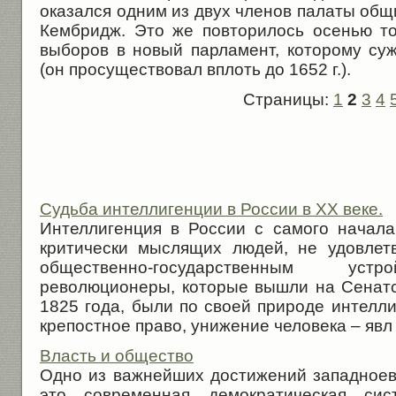
оказался одним из двух членов палаты общ
Кембридж. Это же повторилось осенью то
выборов в новый парламент, которому су
(он просуществовал вплоть до 1652 г.).
Страницы:
1
2
3
4
Судьба интеллигенции в России в XX веке.
Интеллигенция в России с самого начал
критически мыслящих людей, не удовле
общественно-государственным устр
революционеры, которые вышли на Сенат
1825 года, были по своей природе интелл
крепостное право, унижение человека – явл .
Власть и общество
Одно из важнейших достижений западноевр
это современная демократиче­ская сис