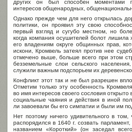
других он был способен моментами п
интересов общенародных, общенациональ
Однако прежде чем для него открылась до
политики, он проявил эту свою способнос
первый взгляд и сугубо местном, но боле
когда компания осушителей болот лишила 
его владениям округе общинных прав, ко
искони, Кромвель затеял против нее суде
отмечено выше, больше всего при этом с
безземельные слои сельского населения
служили важным подспорьем их деревенско
Конфликт этот так и не был разрешен впл
Отметим только эту особенность Кромвеля
во имя интересов своего сословия открыто в
социальные чаяния и действия в иной пол
ли завоевали бы его симпатии и были им п
Нет поэтому ничего удивительного в том, ч
распорядился в 1640 г. созвать парламент,
названием «Короткий» (он заседал всег