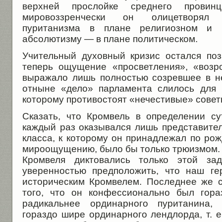
верхней прослойке среднего провинц
мировоззренчески он олицетворял 
пуританизма в плане религиозном и 
абсолютизму — в плане политическом.
Учительный духовный кризис остался по
теперь ощущение «просветления», «возр
выражало лишь полностью созревшее в н
отныне «дело» парламента слилось для 
которому противостоят «нечестивые» советн
Сказать, что Кромвель в определении су
каждый раз оказывался лишь представите
класса, к которому он принадлежал по ро
мироощущению, было бы только трюизмом. 
Кромвеля диктовались только этой за
уверенностью предположить, что наш ге
историческим Кромвелем. Последнее же 
того, что он конфессионально был гора
радикальнее ординарного пуританина,
гораздо шире ординарного лендлорда, т. е