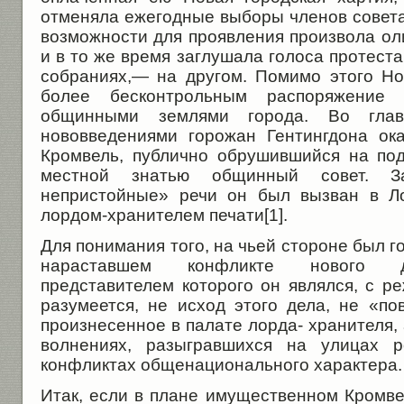
отменяла ежегодные выборы членов совет
возможности для проявления произвола ол
и в то же время заглушала голоса протеста
собраниях,— на другом. Помимо этого Н
более бесконтрольным распоряжение 
общинными землями города. Во гла
нововведениями горожан Гентингдона ок
Кромвель, публично обрушившийся на по
местной знатью общинный совет. 
непристойные» речи он был вызван в Л
лордом-хранителем печати[1].
Для понимания того, на чьей стороне был г
нараставшем конфликте нового дв
представителем которого он являлся, с р
разумеется, не исход этого дела, не «по
произнесенное в палате лорда- хранителя, 
волнениях, разыгравшихся на улицах р
конфликтах общенационального характера.
Итак, если в плане имущественном Кромве