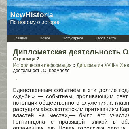
NewHistoria
По новому о истории
Главная
Новое
Популярное
Карта сайта
Дипломатская деятельность О
Страница 2
Историческая информация
»
Дипломатия XVIII-XIX вв
деятельность О. Кромвеля
Единственным событием в эти долгие го
судьбы» — событием, проливающим свет
потенции общественного служения, а глав
растущим абсолютистским притязаниям Кар
властей на местах,— было его участи
Гентингдона с правящей кликой в об
оплаченная ею Новая городская хартия,