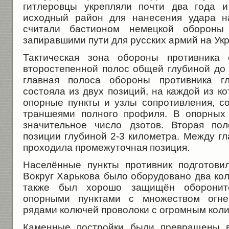
гитлеровцы укрепляли почти два года и
исходный район для нанесения удара н
считали бастионом немецкой обороны 
запиравшими пути для русских армий на Укр
Тактическая зона обороны противника 
второстепенной полос общей глубиной до 
главная полоса обороны противника гл
состояла из двух позиций, на каждой из 
опорные пункты и узлы сопротивления, 
траншеями полного профиля. В опорных 
значительное число дзотов. Вторая по
позиции глубиной 2-3 километра. Между г
проходила промежуточная позиция.
Населённые пункты противник подготови
Вокруг Харькова было оборудовано два ко
также был хорошо защищён обороните
опорными пунктами с множеством огнев
рядами колючей проволоки с огромным кол
Каменные постройки были превращены в