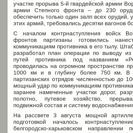
участке прорыва 5-й гвардейской армии Во
армии Степного фронта – до 230 оруд
обеспечить только один залп всех орудий,
этих армий, требовались десятки вагонов б
С началом контрнаступления войск Во
фронтов партизаны готовились нан
коммуникациям противника в его тылу. Шта
разработал план операции по выводу из
путей противника под названием «Р
проводилась на огромном пространстве п
1000 км и в глубину более 750 км. В 
партизанских отрядов численностью до 10
мощный удар по коммуникациям противника
заранее намеченные участки дорог, раз
полотно, путевое хозяйство, прерыв
подвижной состав и систему водоснабжения
На рассвете 3 августа мощной артилле
подготовкой началось контрнаступлен
белгородско-харьковском направлении 