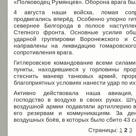
«Полководец Румянцев». Оборона врага бы
4 августа наши войска, ломая сопро
продвигались вперёд. Особенно упорно ги
севернее Белгорода в полосе наступле
Степного фронта. Основные усилия общ
ударной группировки Воронежского и 
направлены на ликвидацию томаровского
сопротивления врага.
Гитлеровское командование всеми силами
пункты, находившиеся у горловины прор
стеснить маневр танковых армий, прор
благоприятных условиях нанести удар по их
Активно действовала наша авиация,
господство в воздухе в своих руках. Ш
воздушной армии подавляли артиллерию в
его резервам и коммуникациям. За де
воздушных боёв, в которых было сбито 43 с
Страницы:
1
2
3