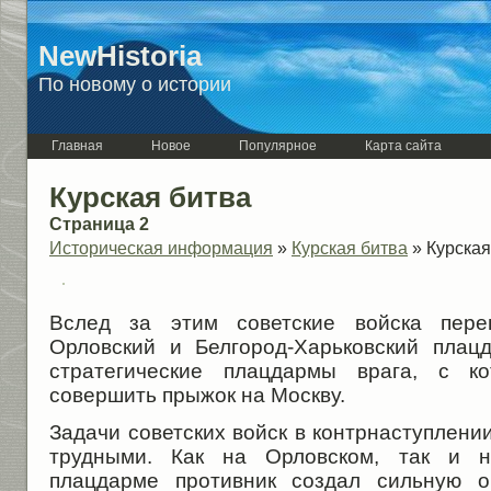
NewHistoria
По новому о истории
Главная
Новое
Популярное
Карта сайта
Курская битва
Страница 2
Историческая информация
»
Курская битва
» Курская
Вслед за этим советские войска пер
Орловский и Белгород-Харьковский пла
стратегические плацдармы врага, с к
совершить прыжок на Москву.
Задачи советских войск в контрнаступлен
трудными. Как на Орловском, так и на
плацдарме противник создал сильную о