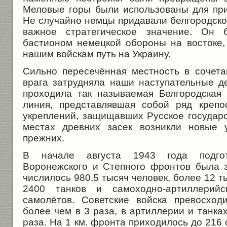
Меловые горы были использованы для при
Не случайно немцы придавали белгородско
важное стратегическое значение. Он
бастионом немецкой обороны на востоке
нашим войскам путь на Украину.
Сильно пересечённая местность в сочет
врага затрудняла наши наступательные де
проходила так называемая Белгородская
линия, представлявшая собой ряд крепо
укреплений, защищавших Русское государс
местах древних засек возникли новые у
прежних.
В начале августа 1943 года подгото
Воронежского и Степного фронтов была 
числилось 980,5 тысяч человек, более 12 т
2400 танков и самоходно-артиллерий
самолётов. Советские войска превосход
более чем в 3 раза, в артиллерии и танках 
раза. На 1 км. фронта приходилось до 216 