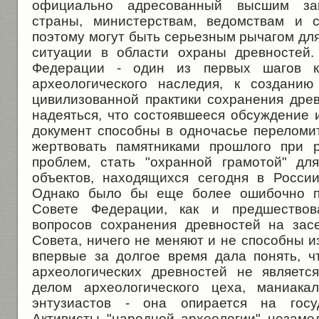
официально адресованный высшим зак
страны, министерствам, ведомствам и 
поэтому могут быть серьезным рычагом дл
ситуации в области охраны древностей.
Федерации - один из первых шагов к
археологического наследия, к создани
цивилизованной практики сохранения дре
надеяться, что состоявшееся обсуждение 
документ способны в одночасье переломи
жертвовать памятниками прошлого при 
проблем, стать "охранной грамотой" дл
объектов, находящихся сегодня в Росси
Однако было бы еще более ошибочно по
Совете Федерации, как и предшество
вопросов сохранения древностей на зас
Совета, ничего не меняют и не способны и
впервые за долгое время дала понять, 
археологических древностей не являетс
делом археологического цеха, маниака
энтузиастов - она опирается на госуд
Активисты "народной археологии" незаме