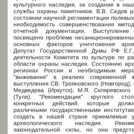
культурного наследия, за создание в на
службы охраны памятников. В.В. Седов 
состоянии научной регламентации полевых
необходимость совершенствования метод
отчетной документации. Выступлени
посвящено проблеме несанкционированных
основных факторов уничтожения архео
Депутат Государственной Думы РФ Е.Г.
деятельности Комитета по культуре по р
области охраны наследия. Состоянию арх
регионах России и необходимым мер
"выживания" в реалиях современной 
выступления СВ. Трояновского (Новгород), Н
Медведева (Иркутск), М.Я. Скляревского 
(Тула). "Рекомендации" круглого ст
конкретных действий, которые дол
различными государственными института
создать в нашей стране приемлемые у
археологического наследия. Рек
законодательной силы, но они предста