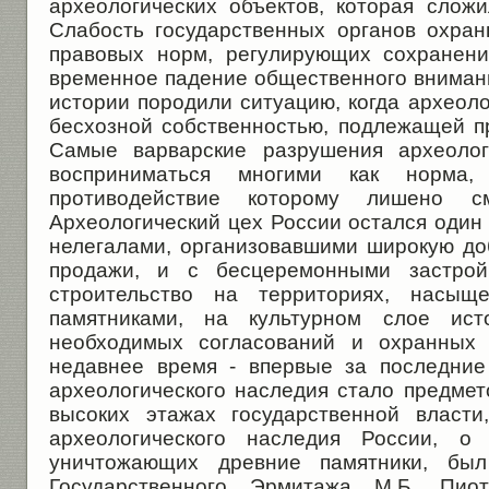
археологических объектов, которая сложи
Слабость государственных органов охран
правовых норм, регулирующих сохранени
временное падение общественного вниман
истории породили ситуацию, когда археол
бесхозной собственностью, подлежащей п
Самые варварские разрушения археолог
восприниматься многими как норма,
противодействие которому лишено с
Археологический цех России остался один
нелегалами, организовавшими широкую д
продажи, и с бесцеремонными застрой
строительство на территориях, насыще
памятниками, на культурном слое исто
необходимых согласований и охранных 
недавнее время - впервые за последние
археологического наследия стало предме
высоких этажах государственной власт
археологического наследия России, о 
уничтожающих древние памятники, был
Государственного Эрмитажа М.Б. Пио