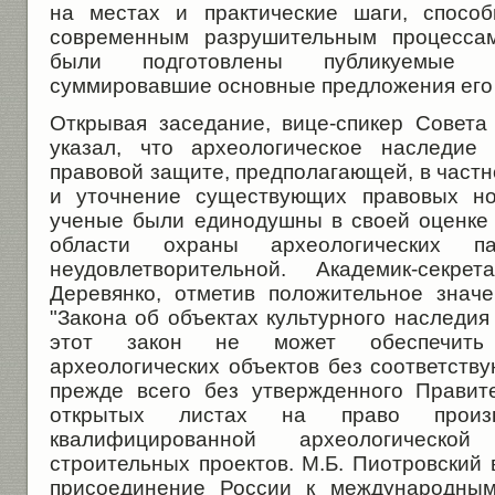
на местах и практические шаги, способ
современным разрушительным процессам
были подготовлены публикуемые н
суммировавшие основные предложения его 
Открывая заседание, вице-спикер Совет
указал, что археологическое наследие
правовой защите, предполагающей, в част
и уточнение существующих правовых но
ученые были единодушны в своей оценке
области охраны археологических п
неудовлетворительной. Академик-сек
Деревянко, отметив положительное значе
"Закона об объектах культурного наследия 
этот закон не может обеспечить 
археологических объектов без соответств
прежде всего без утвержденного Правит
открытых листах на право произв
квалифицированной археологическо
строительных проектов. М.Б. Пиотровский
присоединение России к международным