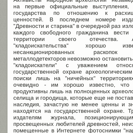
на первые официальные выступления,
государства по отношению к расхищ
ценностей. В последнем номере изд
"Древности и старина" в очередной раз из
каждого свободного гражданина вести
территории своего отечества. А
"кладоискательства" хорошо 
несанкционированных раскопок
металлодетекторов невозможно остановить
"кладоискатели" с уважением отн
государственной охране археологически
поиски лишь на "ничейных" территория
очевидно - им хорошо известно, что г
продуктивны лишь на полноценных археоло
селища и городища, которые еще не постав
наследия, зачастую не менее ценны и з
находятся на государственной охране. Т
издателям журнала, позиционирую
просвещенных любителей древностей, неи
помещенные в Интернете фотоснимки "на