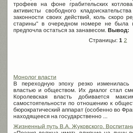
трофеев на фоне грабительских котлова
активисты свободного кладоискательст
законности своих действий, коль скоро р
старины" в очередном номере не была п
предпочла остаться за занавесом.
Вывод:
Страницы:
1
2
Монолог власти
В переходную эпоху резко изменилась 
властью и обществом. Их диалог стал сме
Королевская власть добивается макси
самостоятельности по отношению к общест
бюрократический аппарат (особенно во Фран
находя­щееся на государственно ...
Жизненный путь В.А. Жуковского. Воспитан
«Поэзия должна иметь влияние на душу вс