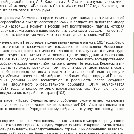
вейцарской газеты, Л. Б. Каменев и И.В. Сталин вернулись из ссылки в
Главный их лозунг «Вся власть Советам!» летом 1917 года был снят, так
нта взять власть в свои руки.
 кризисом Временного правительства, уже включившего с мая в свой
Всероссийском съезде советов рабочих и солдатских депутатов лидер
: «В настоящий момент в России нет политической партии, которая
ь, уйдите, мы займем ваше место», из зала вдруг раздался голос В. И.
зал, что они каждую минуту готовы «взять власть целиком»[100].
елегально в Петрограде в конце июля - начале августа 1917 года, было
готовиться к вооруженному восстанию и свержению Временного
тказались от своих тактических планов по захвату власти и диктатуре
но представить письмо В. И. Ленина ЦК Петроградским и Московским
тября 1917 года: «большевики могут и должны взять государственную
 собрания ждать нельзя, ибо той же отдачей Петрограда Керенский и К
ывал взять власть, мотивируя тем, что они смогут гарантировать созыв
ила большевиков состояла в том, что они на первый план выдвинули
а: «Земля – крестьянам! Фабрики – рабочим! Мир – народам! Власть -
вания должны были воплотиться в реальность после создания
 а не заоблачного Учредительного собрания. Этим объясняется
1917 года, в рядах, которых насчитывалось уже 350 тыс. членов,
ндустриальных районах страны[103].
л иное: «Право Учредительного собрания окончательно установить
, условия распоряжения ей не отрицаем»[104]. Итак, мы видим, как
по отношению к Учредительному собранию, в угоду конъюнктурности
е партии – эсеры и меньшевики, занявшие после Февраля срединное и
ре, сохраняя верность лозунгу Учредительного собрания. Меньшевики
в брать власть в неподготовленной стране. Они откровенно заявляли:
ьное собрание, не будет нашим строем, новая власть, которую оно