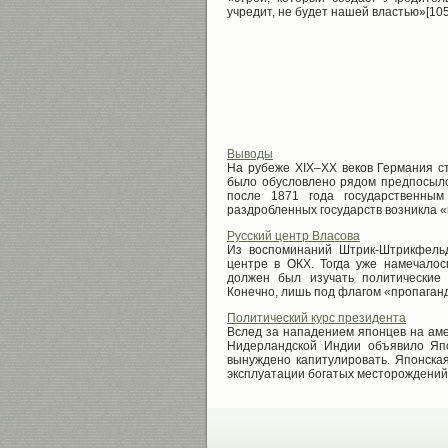
учредит, не будет нашей властью»[105
Выводы
На рубеже XIX–XX веков Германия ст
было обусловлено рядом предпосылок
после 1871 года государственны
раздробленных государств возникла «
Русский центр Власова
Из воспоминаний Штрик-Штрикфельд
центре в ОКХ. Тогда уже намечалос
должен был изучать политические 
Конечно, лишь под флагом «пропаганд
Политический курс президента
Вслед за нападением японцев на аме
Нидерландской Индии объявило Япо
вынуждено капитулировать. Японская
эксплуатации богатых месторождений н