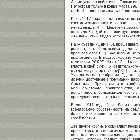
Ленин узнал о событиях в России из ш
Петроград только в конце марта[99]. 
как В. И. Ленин выжидал удобного моме
Июнь 1917 года ознаменовался новым
состав меньшевиков и эсеров. На I 
меньшевиков И. Г. Церетели заявил
говорила бы: дайте в наши руки власт
Ленина «Есть!» Лидер большевиков ска
На IV съезде РСДРП (б), прошедшего н
решено, что большевики должны 
правительства[101]. Большевики не о
пролетариата. В подтверждение мож
комитетом РСДРП (б) от 12 – 14 сен
власть в свой руки и Учредительного
всегда могут сорвать его»[102]. Приз
Учредительного собрания. Однако с
лозунги доступные в понимании народ
Советам!». При этом эти требо
большевистского правительства,
популярность большевиков осенью 
преимущественно в промышленных и и
В мае 1917 года В. И. Ленин писа
всенародную собственность на землю
большевики изменяли свое мнение 
своей партии.
Две другие крупные социалистически
прочное место в политическом спект
полагали недоступным для социалисто
«строй, который создаст Учредител