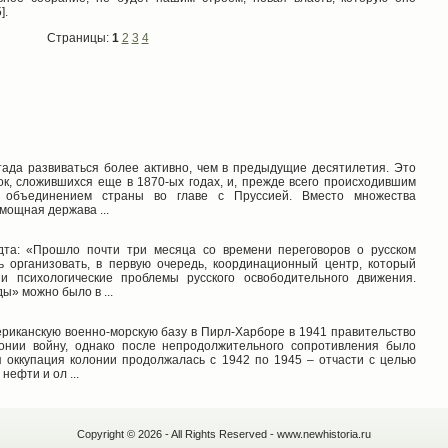
].
Страницы:
1
2
3
4
ада развиваться более активно, чем в предыдущие десятилетия. Это
, сложившихся еще в 1870-ых годах, и, прежде всего происходившим
м объединением страны во главе с Пруссией. Вместо множества
мощная держава ...
та: «Прошло почти три месяца со времени переговоров о русском
ь организовать, в первую очередь, координационный центр, который
и психологические проблемы русского освободительного движения.
ы» можно было в ...
риканскую военно-морскую базу в Пирл-Харборе в 1941 правительство
нии войну, однако после непродолжительного сопротивления было
 оккупация колонии продолжалась с 1942 по 1945 – отчасти с целью
ефти и ол ...
Copyright © 2026 - All Rights Reserved - www.newhistoria.ru