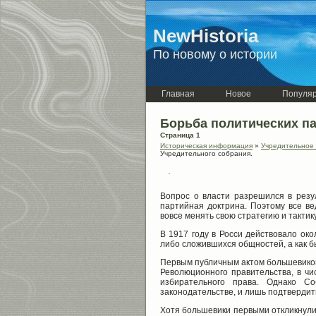
NewHistoria
По новому о истории
Главная
Новое
Популя
Борьба политических 
Страница 1
Историческая информация
»
Учредительное 
Учредительного собрания.
Вопрос о власти разрешился в резул
партийная доктрина. Поэтому все в
вовсе менять свою стратегию и тактик
В 1917 году в Росси действовало око
либо сложившихся общностей, а как б
Первым публичным актом большевиков
Революционного правительства, в чи
избирательного права. Однако С
законодательстве, и лишь подтвердит
Хотя большевики первыми откликнулис