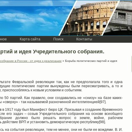
рное
Карта сайта
Поиск
Контакты
партий и идея Учредительного собрания.
собрание в России - от идеи к реализации
» Борьба политических партий и идея
ьтате Февральской революции так, как не предполагала того и одна
едущие политические партии вынуждены были пересматривать, а то и
у, приспособляясь к новым условиям и событиям.
ло 50 партий. Как правило, они создавались не «снизу» на базе каких-
ы «сверху» - так называемой разночинной интеллигенцией[97].
 в 1917 году был Манифест бюро ЦК. Призывая к созданию Временного
сле его задач – созыв Учредительного собрания на основе всеобщего
обрание должно было решать вопрос о земле, войне, рабочем
ь действие ВРП и установить демократическую республику[98].
ь на события революции, тем не менее, они не были ее вождями. В. И.