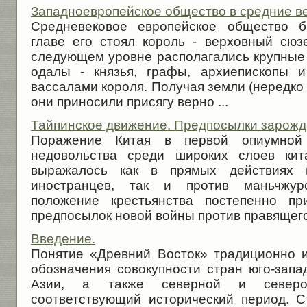
Западноевропейское общество в средние в
Средневековое европейское общество б
главе его стоял король - вер­ховный сю
следующем уров­не располагались крупные
одалы - князья, графы, архиепископы и
вассалами короля. Получая земли (не­редко
они приносили прися­гу верно ...
Тайпинское движение. Предпосылки зарожд
Поражение Китая в первой опиумной
недовольства среди широких слоев кит
выражалось как в прямых действиях 
иностранцев, так и против маньчжур
положение крестьянства постепенно пр
предпосылок новой войны против правящего 
Введение.
Понятие «Древний Восток» традиционно и
обозначения совокупности стран юго-запа
Азии, а также северной и северо
соответствующий исторический период. 