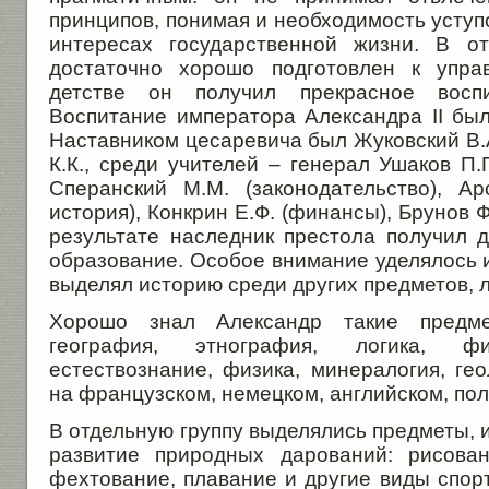
принципов, понимая и необходимость уступо
интересах государственной жизни. В о
достаточно хорошо подготовлен к упра
детстве он получил прекрасное восп
Воспитание императора Александра II был
Наставником цесаревича был Жуковский В.
К.К., среди учителей – генерал Ушаков П.П
Сперанский М.М. (законодательство), Арс
история), Конкрин Е.Ф. (финансы), Брунов Ф
результате наследник престола получил 
образование. Особое внимание уделялось 
выделял историю среди других предметов, 
Хорошо знал Александр такие предме
география, этнография, логика, фи
естествознание, физика, минералогия, ге
на французском, немецком, английском, пол
В отдельную группу выделялись предметы, 
развитие природных дарований: рисован
фехтование, плавание и другие виды спорт