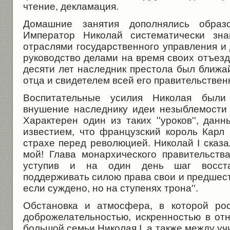
чтение, декламация.
Домашние занятия дополнялись образо
Император Николай систематически зн
отраслями государственного управления и
руководство делами на время своих отъезд
десяти лет наследник престола был ближ
отца и свидетелем всей его правительствен
Воспитательные усилия Николая были
внушение наследнику идеи незыблемости
Характерен один из таких ''уроков'', дан
известием, что французский король Карл 
страхе перед революцией. Николай I сказал
мой! Глава монархического правительства
уступив и на один день шаг восста
поддерживать силою права свои и предшеств
если суждено, но на ступенях трона''.
Обстановка и атмосфера, в которой рос
доброжелательностью, искренностью в о
большой семьи Николая I, а также между уч