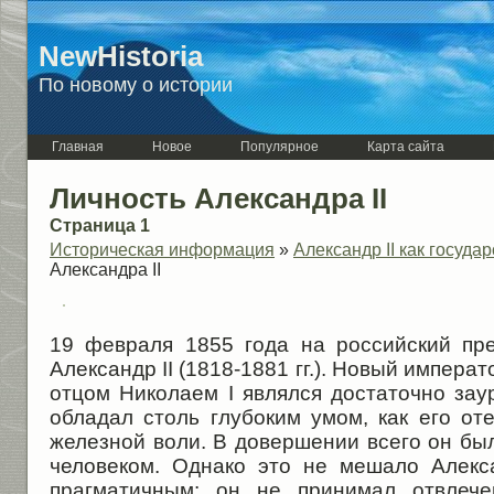
NewHistoria
По новому о истории
Главная
Новое
Популярное
Карта сайта
Личность Александра II
Страница 1
Историческая информация
»
Александр II как госуда
Александра II
19 февраля 1855 года на российский пр
Александр II (1818-1881 гг.). Новый импера
отцом Николаем I являлся достаточно зау
обладал столь глубоким умом, как его от
железной воли. В довершении всего он бы
человеком. Однако это не мешало Алекс
прагматичным: он не принимал отвлеч