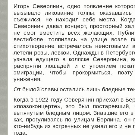
Игорь Северянин, одно появление которо
вызывало ликование толпы, оказавшись 
съежился, не находил себе места. Когд
Северянин давал концерт, просторный зал
не смог вместить всех желающих. Публи
вестибюле, толпилась на улице возле п
стихотворение встречалось неистовыми 
летели розы, левкои. Однажды в Петербурге
узнала едущего в коляске Северянина, 
распрягли лошадей и с упоением покат
эмиграции, чтобы прокормиться, поэт
унижения.
От былой славы остались лишь бледные те
Когда в 1922 году Северянин приехал в Бер
«поэзоконцерте», это был постаревший,
вытянутым бледным лицом. Знавшие его в 
как, прогуливаясь по улицам Берлина, он 
кто-нибудь из встречных не узнал его и не
года: