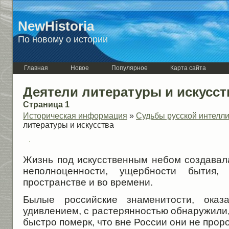
NewHistoria
По новому о истории
Главная
Новое
Популярное
Карта сайта
Деятели литературы и искусст
Страница 1
Историческая информация
»
Судьбы русской интелл
литературы и искусства
Жизнь под искусственным небом создава
неполноценности, ущербности бытия,
пространстве и во времени.
Былые российские знаменитости, оказ
удивлением, с растерянностью обнаружили,
быстро померк, что вне России они не проро