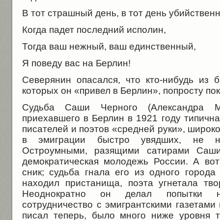
В тот страшный день, в тот день убийствен
Когда падет последний исполин,
Тогда ваш нежный, ваш единственный,
Я поведу вас на Берлин!
Северянин опасался, что кто-нибудь из
которых он «привел в Берлин», попросту пок
Судьба Саши Черного (Александра Ми
приехавшего в Берлин в 1921 году типична
писателей и поэтов «средней руки», широко
в эмиграции быстро увядших, не н
Остроумными, разящими сатирами Саши
демократическая молодежь России. А во
сник; судьба гнала его из одного города
находил пристанища, поэта угнетала тво
Неоднократно он делал попытки на
сотрудничество с эмигрантскими газетами 
писал теперь, было много ниже уровня т