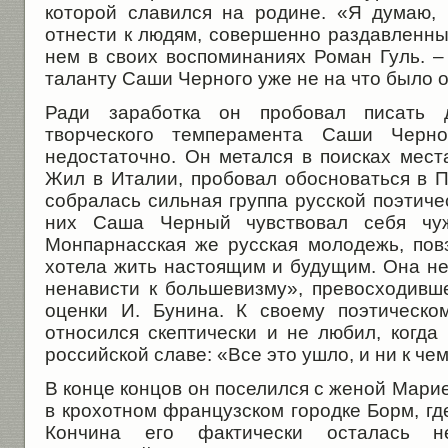
которой славился на родине. «Я думаю, 
отнести к людям, совершенно раздавленны
нем в своих воспоминаниях Роман Гуль. –
таланту Саши Черного уже не на что было
Ради заработка он пробовал писать 
творческого темперамента Саши Черн
недостаточно. Он метался в поисках мест
Жил в Италии, пробовал обосноваться в П
собралась сильная группа русской поэтич
них Саша Черный чувствовал себя чу
Монпарнасская же русская молодежь, пов
хотела жить настоящим и будущим. Она не
ненависти к большевизму», превосходив
оценки И. Бунина. К своему поэтическ
относился скептически и не любил, когда
российской славе: «Все это ушло, и ни к ч
В конце концов он поселился с женой Мар
в крохотном французском городке Борм, где
Кончина его фактически осталась н