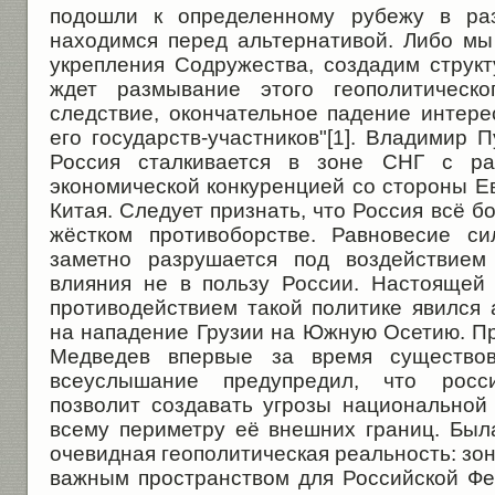
подошли к определенному рубежу в раз
находимся перед альтернативой. Либо мы
укрепления Содружества, создадим структ
ждет размывание этого геополитическо
следствие, окончательное падение интере
его государств-участников"[1]. Владимир П
Россия сталкивается в зоне СНГ с ра
экономической конкуренцией со стороны Е
Китая. Следует признать, что Россия всё б
жёстком противоборстве. Равновесие с
заметно разрушается под воздействием
влияния не в пользу России. Настоящей
противодействием такой политике явился 
на нападение Грузии на Южную Осетию. П
Медведев впервые за время существо
всеуслышание предупредил, что росс
позволит создавать угрозы национальной
всему периметру её внешних границ. Была
очевидная геополитическая реальность: зо
важным пространством для Российской Фе