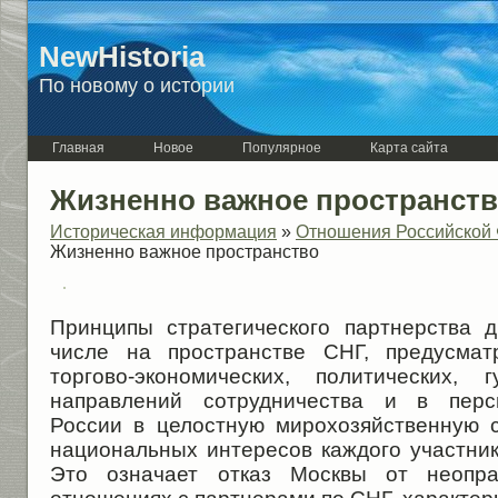
NewHistoria
По новому о истории
Главная
Новое
Популярное
Карта сайта
Жизненно важное пространст
Историческая информация
»
Отношения Российской 
Жизненно важное пространство
Принципы стратегического партнерства 
числе на пространстве СНГ, предусмат
торгово-экономических, политических,
направлений сотрудничества и в персп
России в целостную мирохозяйственную 
национальных интересов каждого участник
Это означает отказ Москвы от неопра