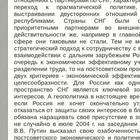
отношениях с партнерами по СНГ, характерн
переход к прагматической политик
выстраивании двусторонних отношени
республиками. Страны СНГ были о
приоритетными партнерами во внешне
действительности же, например в главной
сфере они таковыми не стали. Тем не м
стратегический подход к сотрудничеству с
взаимодействии с дальним зарубежьем Ро
очередь к экономически эффективному у
разделении труда, то на постсоветском про
двух критериев - экономической эффектив
целесообразности. Для России как од
пространство СНГ является ключевой зо
интересов. А геополитика в настоящее вре
если Россия не хочет окончательно ут
отказаться от защиты своих интересов в б
обязана наращивать своё присутствие в з
не случайно в июле 2004 г. на заседании
В.В. Путин высказал свою озабоченност
постсоветского экономического и политич