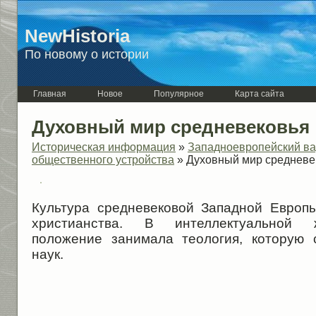
NewHistoria
По новому о истории
Главная
Новое
Популярное
Карта сайта
Духовный мир средневековья
Историческая информация
»
Западноевропейский ва
общественного устройства
» Духовный мир средневе
Культура средневековой Западной Европ
христианства. В интеллектуальной 
положение занимала теоло­гия, которую
наук.