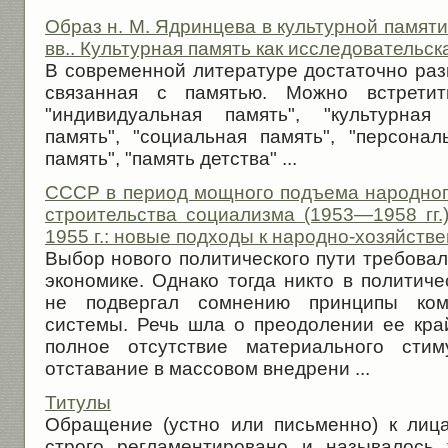
Образ н. М. Ядринцева в культурной памяти
вв.. Культурная память как исследовательск
В современной литературе достаточно раз
связанная с памятью. Можно встретит
"индивидуальная память", "культурная 
память", "социальная память", "персонал
память", "память детства" ...
СССР в период мощного подъема народног
строительства социализма (1953—1958 гг.)
1955 г.: новые подходы к народно-хозяйст
Выбор нового политического пути требова
экономике. Однако тогда никто в политич
не подвергал сомнению принципы кома
системы. Речь шла о преодолении ее край
полное отсутствие материального стим
отставание в массовом внедрени ...
Титулы
Обращение (устно или письменно) к лиц
строго регламентировано и называлось 