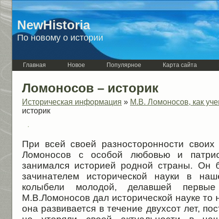
NewHistoria
По новому о истории
Главная
Новое
Популярное
Карта сайта
Ломоносов – историк
Историческая информация
»
М.В. Ломоносов, как уче
историк
При всей своей разносторонности своих
Ломоносов с особой любовью и патрио
занимался историей родной страны. Он 
зачинателем исторической науки в наш
колыбели молодой, делавшей первые
М.В.Ломоносов дал исторической науке то 
она развивается в течение двухсот лет, по