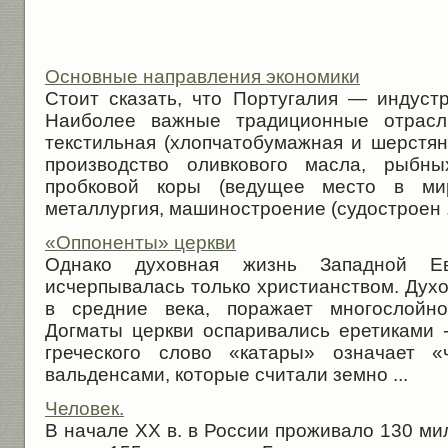
Основные направления экономики
Стоит сказать, что Португалия — индустр
Наиболее важные традиционные отрасл
текстильная (хлопчатобумажная и шерстян
производство оливкового масла, рыбны
пробковой коры (ведущее место в ми
металлургия, машиностроение (судостроен .
«Оппоненты» церкви
Однако духовная жизнь Западной Евр
исчерпывалась только христианством. Духов
в средние века, поражает многослойно
Догматы церкви оспаривались еретиками -
греческого слово «катары» озна­чает «
вальденсами, которые считали земно ...
Человек.
В начале XX в. в России проживало 130 мил