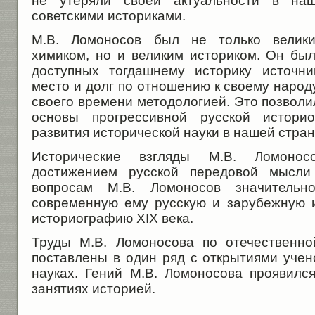
не утеряли своей актуальности в на
советскими историками.
М.В. Ломоносов был не только велики
химиком, но и великим историком. Он бы
доступных тогдашнему историку источни
место и долг по отношению к своему народ
своего времени методологией. Это позвол
основы прогрессивной русской историо
развития исторической науки в нашей стран
Исторические взгляды М.В. Ломоно
достижением русской передовой мысли 
вопросам М.В. Ломоносов значительн
современную ему русскую и зарубежную и
историографию ХIХ века.
Труды М.В. Ломоносова по отечественн
поставлены в один ряд с открытиями учен
науках. Гений М.В. Ломоносова проявилс
занятиях историей.