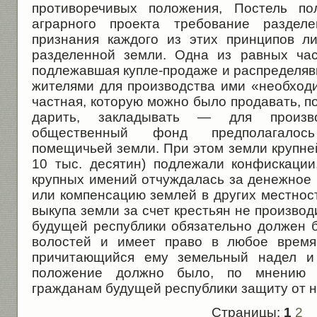
противоречивых положения, Постель по
аграрного проекта требование разде
признания каждого из этих принципов л
разделенной земли. Одна из равных час
подлежавшая купле-продаже и распределя
жителями для производства ими «необходи
частная, которую можно было продавать, по
дарить, закладывать — для произв
общественный фонд предполагалос
помещичьей земли. При этом земли крупн
10 тыс. десятин) подлежали конфискаци
крупных имений отчуждалась за денежное 
или компенсацию землей в других местност
выкупа земли за счет крестьян не произво
будущей республики обязательно должен б
волостей и имеет право в любое время
причитающийся ему земельный надел и 
положение должно было, по мнению П
гражданам будущей республики защиту от 
Страницы:
1
2