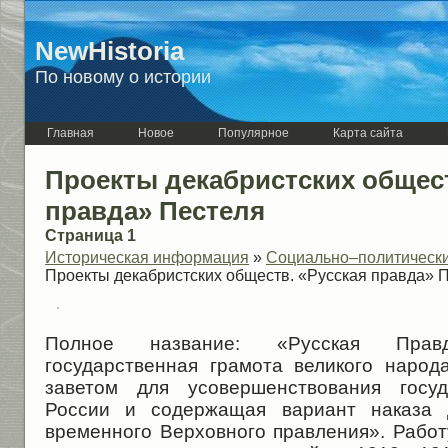
NewHistoria
По новому о истории
Главная
Новое
Популярное
Карта сайта
Проекты декабристских общест
правда» Пестеля
Страница 1
Историческая информация
»
Социально–политически
Проекты декабристских обществ. «Русская правда» 
Полное название: «Русская Прав
государственная грамота великого народ
заветом для усовершенствования госуд
России и содержащая вариант наказа 
временного Верховного правления». Работ