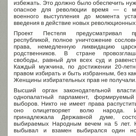
избежать. Это должно было обеспечить ну
опасное для революции время — с мо
военного выступления до момента уста
введения в действие новых революционных
Проект Пестеля предусматривал пр
республикой, полное уничтожение сословн
права, немедленную ликвидацию цар
родственников. В стране провозглаш
свободы, равный для всех суд и равенс
Каждый мужчина, по достижении 20-летн
правом избирать и быть избранным, без как
Женщины избирательных прав не получали
Высший орган законодательной влас
однопалатный парламент, формируемый
выборов. Никто не имеет права распустит
оно олицетворяет волю народа. Ис
принадлежала Державной думе, сос
выбираемых Народным вечем на 5 лет. 
выбывал и взамен выбирался один но