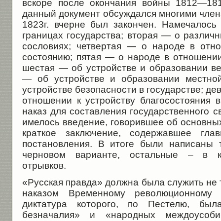
вскоре после окончания войны 1812—181
данный документ обсуждался многими член
1823г. вчерне был закончен. Намечалось 
границах государства; вторая — о различ
сословиях; четвертая — о народе в отн
состоянию; пятая — о народе в отношении
шестая — об устройстве и образовании ве
— об устройстве и образовании местно
устройстве безопасности в государстве; де
отношении к устройству благосостояния в
наказ для составления государственного св
имелось введение, говорившее об основных
краткое заключение, содержавшее гла
постановления. В итоге были написаны 
черновом варианте, остальные – в к
отрывков.
«Русская правда» должна была служить не т
наказом Временному революционному 
диктатура которого, по Пестелю, бы
безначалия» и «народных междоусоби