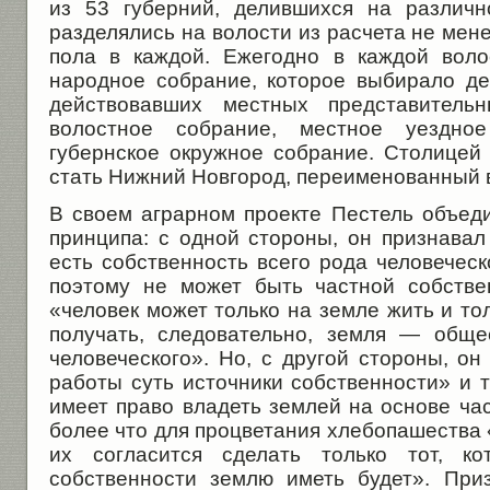
из 53 губерний, делившихся на различн
разделялись на волости из расчета не мен
пола в каждой. Ежегодно в каждой воло
народное собрание, которое выбирало де
действовавших местных представител
волостное собрание, местное уездно
губернское окружное собрание. Столицей
стать Нижний Новгород, переименованный 
В своем аграрном проекте Пестель объед
принципа: с одной стороны, он признавал
есть собственность всего рода человеческ
поэтому не может быть частной собстве
«человек может только на земле жить и то
получать, следовательно, земля — обще
человеческого». Но, с другой стороны, он
работы суть источники собственности» и т
имеет право владеть землей на основе ча
более что для процветания хлебопашества 
их согласится сделать только тот, к
собственности землю иметь будет». При