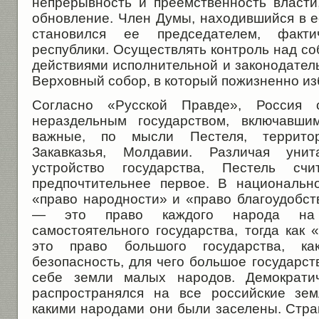
непрерывность и преемственность власти
обновление. Член Думы, находившийся в е
становился ее председателем, факт
республики. Осуществлять контроль над с
действиями исполнительной и законодател
Верховный собор, в который пожизненно из
Согласно «Русской Правде», Россия 
нераздельным государством, включавши
важные, по мысли Пестеля, территор
Закавказья, Молдавии. Различая уни
устройство государства, Пестель сч
предпочтительнее первое. В национальн
«право народности» и «право благоудобст
— это право каждого народа на с
самостоятельного государства, тогда как
это право большого государства, к
безопасность, для чего большое государст
себе земли малых народов. Демократич
распространялся на все российские зем
какими народами они были заселены. Стра