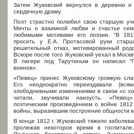
Затем Жуковский вернулся в деревню и
сердечную драму.
Поэт страстно полюбил свою старшую уч
Мечты о взаимной любви и счастье сем
любимыми мотивами его поэзии. "В 181
просить у Е.А. Протасовой руки старш
решительный отказ, мотивированный род
Вскоре после того Жуковский уехал в Москв
В лагере под Тарутиным он написал "П
воинов».
«Певец» принес Жуковскому громкую сла
Его неоднократно переиздавали (вся
злободневными изменениями в связи «с хо
читали, заучивали наизусть. «Певец
поэтическим произведением о войне 1812
войны, выразившим построение общности мн
В конце 1812 г. Жуковский тяжело заболев
пролежав некоторое время в госпитале