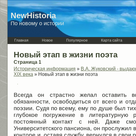
NewHistoria
По новому о истории
Главная
Новое
Популярное
Карта сайта
Новый этап в жизни поэта
Страница 1
Историческая информация
»
В.А. Жуковский - выдаю
XIX века
» Новый этап в жизни поэта
Всегда он страстно желал оставить в
обязанности, освободиться от всего и отд
поэзии. Судя по всему, ему по душе был ти
глубокое погружение в литературную р
постоянный контакт с ней. Даже смо
Университетского пансиона, он прослужил 
конторе и, оставя службу, вернулся в свои