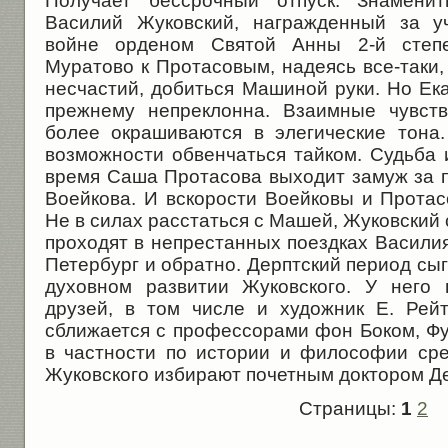
Получает бессрочный отпуск. Знаменит
Василий Жуковский, награжденный за у
войне орденом Святой Анны 2-й степе
Муратово к Протасовым, надеясь все-таки,
несчастий, добиться Машиной руки. Но Ек
прежнему непреклонна. Взаимные чувст
более окрашиваются в элегические тона
возможности обвенчаться тайком. Судьба 
время Саша Протасова выходит замуж за п
Воейкова. И вскорости Воейковы и Протас
Не в силах расстаться с Машей, Жуковский 
проходят в непрестанных поездках Васили
Петербург и обратно. Дерптский период сы
духовном развитии Жуковского. У него 
друзей, в том числе и художник Е. Рей
сближается с профессорами фон Боком, Фу
в частности по истории и философии сре
Жуковского избирают почетным доктором Де
Страницы:
1
2