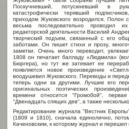
Жуковским» - были собраны лучшие лит
Поскучневший, потускневший в рук
катастрофически терявший подписчико
приходом Жуковского возродился. Полон с
весьма последовательно проводил 
редакторской деятельности Василий Андре
творческий подъем, связанный с его об
заботами. Он пишет стихи и прозу, мног
заметки. Очень много переводит, увлекае
1808 он печатает балладу «Людмила» (в
Бюргера), но тут же затевает ее перераб
появляется новое произведение «Светл
воодушевил Жуковского. Переводы и перед
теперь одни за другими. Лучшие его пе
оригинальных поэтических произведен
времени относится "Громобой", перва
"Двенадцать спящих дев", а также несколько
Редактирование журнала "Вестник Европы"
(1809 и 1810), сначала единолично, пот
Каченовским, к которому журнал и перешел 