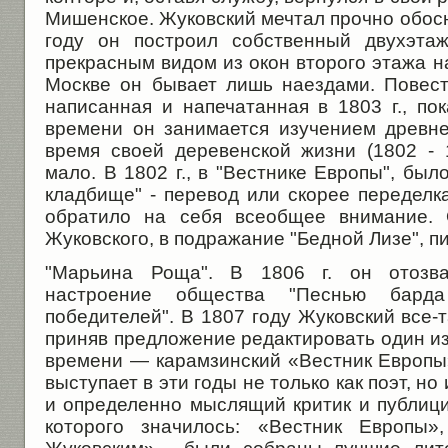
Мишенское. Жуковский мечтал прочно обосн
году он построил собственный двухэта
прекрасным видом из окон второго этажа на
Москве он бывает лишь наездами. Повест
написанная и напечатанная в 1803 г., пок
времени он занимается изучением древне
время своей деревенской жизни (1802 - 
мало. В 1802 г., в "Вестнике Европы", бы
кладбище" - перевод или скорее переделк
обратило на себя всеобщее внимание. 
Жуковского, в подражание "Бедной Лизе", п
"Марьина Роща". В 1806 г. он отозва
настроение общества "Песнью бард
победителей". В 1807 году Жуковский все-т
приняв предложение редактировать один и
времени — карамзинский «Вестник Европы»
выступает в эти годы не только как поэт, но
и определенно мыслящий критик и публици
которого значилось: «Вестник Европы»