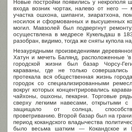
Новые постройки появились у некрополя ш
входа возник чортак, налево от него — 
участка ошхона, шипанги, зиаратхона, п
носилок и сформованных и высушенных ко
могил. Мавзолей был подвергнут ремонту
осуществлена в медресе Кукельдаш в 183
разобран, видимо, тогда же сняты купола н
Незаурядными произведениями деревянног
Хатун и мечеть Балянд, расположенные 'в
городской жизни был базар Чорсу-Геги
караваны, где не только совершались 
протекала вся общественная жизнь город
городок со специализированными ремесл
вокруг которых концентрировались караван
чайхоны, ошхоны, пекарни. Торговые ряд
сверху легкими навесами, открытыми с 
защищало от солнца, способство
проветриванию. Второй базар был на границ
период кокандского владычества политиче
было весьма шатким — Кокандское и Б