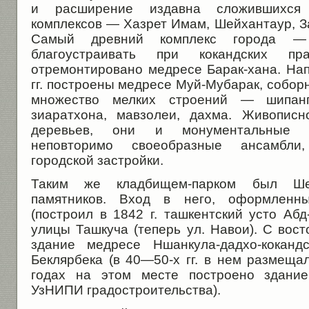
и расширение издавна сложившихся м
комплексов — Хазрет Имам, Шейхантаур, З
Самый древний комплекс города —
благоустраивать при кокандских п
отремонтировано медресе Барак-хана. На
гг. построены медресе Муй-Мубарак, собор
множество мелких строений — шипанги
зиаратхона, мавзолеи, дахма. Живопис
деревьев, они и монументальные с
неповторимо своеобразные ансамбли
городской застройки.
Таким же кладбищем-парком был Шей
памятников. Вход в него, оформленн
(построил в 1842 г. ташкентский усто Абд
улицы Ташкуча (теперь ул. Навои). С вост
здание медресе Ншанкула-дадхо-кокандс
Беклярбека (в 40—50-х гг. в нем размещал
годах на этом месте построено здание
УзНИПИ градостроительства).