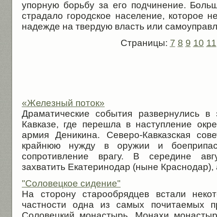
упорную борьбу за его подчинение. Больш
страдало городское население, которое н
надежде на твердую власть или самоуправл
Страницы:
7
8
9
10
11
«Железный поток»
Драматические события развернулись в
Кавказе, где перешла в наступление окр
армия Деникина. Северо-Кавказская сов
крайнюю нужду в оружии и боеприпас
сопротивление врагу. В середине авг
захватить Екатеринодар (ныне Краснодар), а
"Соловецкое сидение"
На сторону старообрядцев встали неко
частности одна из самых почитаемых п
Соловецкий монастырь. Монахи монастыр