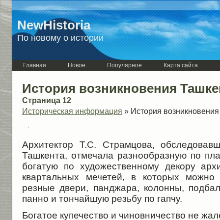
NewHistoria
По новому о истории
Главная
Новое
Популярное
Карта сайта
История возникновения Ташке
Страница 12
Историческая информация
» История возникновения
Архитектор Т.С. Страмцова, обследовав
Ташкента, отмечала разнообразную по п
богатую по художественному декору арх
квартальных мечетей, в которых можно 
резные двери, панджара, колонны, подбал
панно и тончайшую резьбу по гапчу.
Богатое купечество и чиновничество не жа