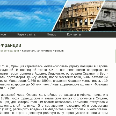
рное
Карта сайта
Поиск
Контакты
 Франции
ика во Франции
» Колониальная политика Франции
71 гг., Франция стремилась компенсировать утрату позиций в Европе
владений. В последней трети XIX в. она вела почти непрерывные
ными территориями в Африке, Индокитае, островами Океании и Вест-
зали протекторат Тунису. Затем, после жестоких войн, были захвачены
ики, Мадагаскар. С 860 по 1899 гг. владения Франции увеличились в 19
мперии возросло до 56 млн. чел. Лишь африканские колонии. Франции
 в 17 раз.
 державой мира. Однако дальнейшие ее захваты в Африке привели к
898г., когда французские и английские войска столкнулись в Судане,
анция, для которой главным врагом оставалась Германия, отступила и
колониальной политике. Это соглашение позволило ей впоследствии
 (1911), расширить владения в Индокитае и на островах Тихого океана.
бощенных стран и дешевую рабочую силу, французские колонизаторы