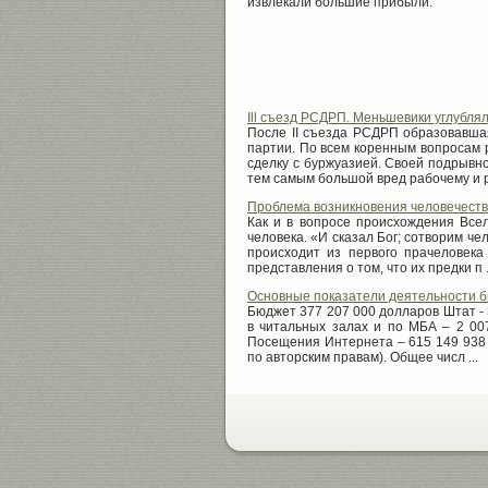
извлекали большие прибыли.
Ill съезд РСДРП. Меньшевики углубля
После II съезда РСДРП образовавша
партии. По всем коренным вопросам 
сделку с буржуазией. Своей подрывн
тем самым большой вред рабочему и р
Проблема возникновения человечеств
Как и в вопросе происхождения Все
человека. «И сказал Бог; сотворим че
происходит из первого прачеловек
представления о том, что их предки п .
Основные показатели деятельности би
Бюджет 377 207 000 долларов Штат - 
в читальных залах и по МБА – 2 0
Посещения Интернета – 615 149 938 
по авторским правам). Общее числ ...