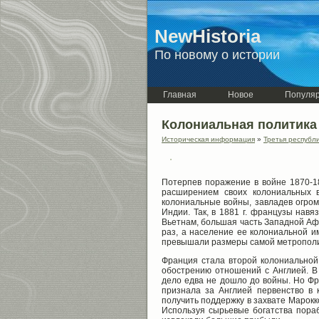
NewHistoria
По новому о истории
Главная
Новое
Популя
Колониальная политика
Историческая информация
»
Третья республ
Потерпев поражение в войне 1870-18
расширением своих колониальных 
колониальные войны, завладев огром
Индии. Так, в 1881 г. французы навя
Вьетнам, большая часть Западной Афр
раз, а население ее колониальной и
превышали размеры самой метрополии
Франция стала второй колониальной
обострению отношений с Англией. В 1
дело едва не дошло до войны. Но Фр
признала за Англией первенство в 
получить поддержку в захвате Марокко
Используя сырьевые богатства пора