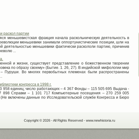
ли раскол партии
яся меньшевистская фракция начала раскольническую деятельность в
революции меньшевики занимали оппортунистические позиции, шли на
ой деятельностью меньшевики фактически раскололи партию, причинив
еволю ...
а.
ленной и жизни, существует представление о божественном творении
ловека по образу своему» (Бытие. 1. 26, 27). В индийской мифологии мир
а – Пуруши. Во многих первобытных племенах были распространены
..
блиотеки конгресса в 1998 г.
3 958 единиц; число работающих – 4 367 Фонды – 115 505 695 Выдача -
07 898 Справки – 1 101 717 Компьютерные посещения – 270 259 005
(Не включены данные по Исследовательской службе Конгресса и Бюро
Copyright © 2026 - All Rights Reserved - www.newhistoria.ru