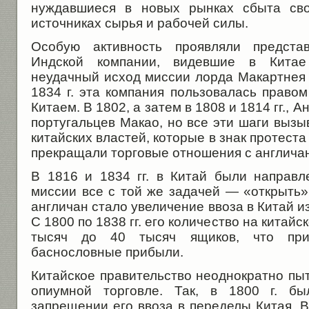
нуждавшиеся в новых рынках сбыта сво
источниках сырья и рабочей силы.
Особую активность проявляли представ
Индской компании, видевшие в Кита
неудачный исход миссии лорда Макартнея 
1834 г. эта компания пользовалась право
Китаем. В 1802, а затем в 1808 и 1814 гг., 
португальцев Макао, но все эти шаги выз
китайских властей, которые в знак протест
прекращали торговые отношения с англича
В 1816 и 1834 гг. в Китай были направ
миссии все с той же задачей — «открыть»
англичан стало увеличение ввоза в Китай и
С 1800 по 1838 гг. его количество на китайс
тысяч до 40 тысяч ящиков, что при
баснословные прибыли.
Китайское правительство неоднократно пы
опиумной торговле. Так, в 1800 г. б
запрещении его ввоза в переделы Китая. В 