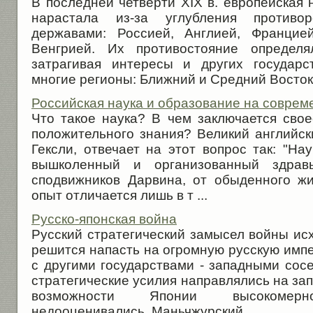
В последней четверти XIX в. европейская
нарастала из-за углубления противо
державами: Россией, Англией, Францие
Венгрией. Их противостояние определя
затрагивая интересы и других государс
многие регионы: Ближний и Средний Восток, 
Российская наука и образование на соврем
Что такое наука? В чем заключается свое
положительного знания? Великий английск
Гексли, отвечает на этот вопрос так: "Нау
вышколенный и организованный здра
сподвижников Дарвина, от обыденного ж
опыт отличается лишь в т ...
Русско-японская война
Русский стратегический замысел войны исх
решится напасть на огромную русскую имп
с другими государствами - западными сос
стратегические усилия направлялись на зап
возможности Японии высокомерно
недооценивались. Маньчжурский ...