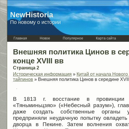
NewHistoria
По новому о истории
Главная
Новое
Популярное
Карта сайта
Внешняя политика Цинов в сер
конце XVIII вв
Страница 2
Историческая информация
»
Китай от начала Нового
тайпинов
» Внешняя политика Цинов в середине XVII 
В 1813 г. восстание в провинции 
«Тяньминьцзяо» («Небесный разум»), гла
даже создать собственные органы 
предприняли неудачную попытку овладеть
дворца в Пекине. Затем волнения охва