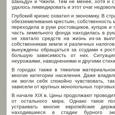
Шаньдун и Чжили. Тем не менее, хотя и 
удалось ликвидировать и этот очаг недовол
Глубокий кризис охватил и экономику. В ст
обезземеливания крестьян, собственность м
переходила в руки ростовщиков, купцов и
часть земельного фонда находилась в рук
не хватало средств на жизнь из-за вып
собственникам земли и различных налогов
вынуждены обращаться за ссудами к рос
большую зависимость от них. Ситуация
неурожаями, наводнениями и другими стих
В городах также в тяжелом материально
многие категории населения. Даже владе
не могли себя спокойно чувствовать, та
зависели от крупных монопольных торговых
В начале XIX в. Цины продолжают проводи
от остального мира. Однако такое п
устраивать многие европейские держ
находившиеся в стадии бурного эк