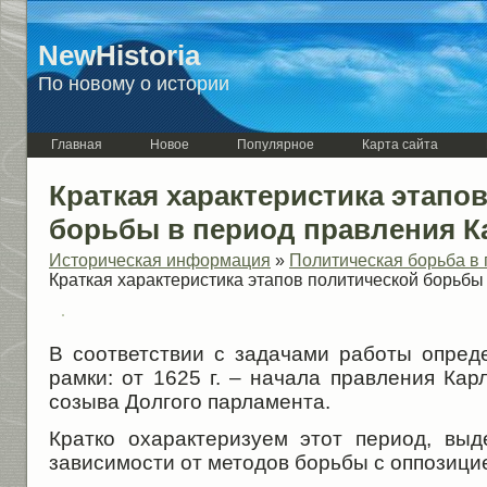
NewHistoria
По новому о истории
Главная
Новое
Популярное
Карта сайта
Краткая характеристика этапо
борьбы в период правления Ка
Историческая информация
»
Политическая борьба в 
Краткая характеристика этапов политической борьбы 
В соответствии с задачами работы опред
рамки: от 1625 г. – начала правления Карл
созыва Долгого парламента.
Кратко охарактеризуем этот период, вы
зависимости от методов борьбы с оппозици