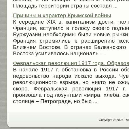
Площадь территории страны составл ...
Причины и характер Крымской войны
К середине XIX в. капитализм достиг пол
Франции, вступило в полосу своего подъе
Буржуазии необходимы были новые рынки 
Франция стремились к расширению коло
Ближнем Востоке. В странах Балканского 
Востока усиливалось националь ...
Февральская революция 1917 года. Образо
В начале 1917 г. обстановка в России об
недовольство народа искало выхода. Чу
революционного взрыва, но никто не ожид
скоро. Февральская революция 1917 г.
произошла под лозунгами «мира, хлеба, с
столице – Петрограде, но быс ...
Copyright © 2026 - Al