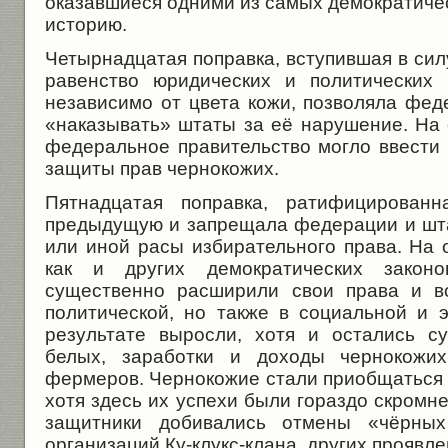
оказавшиеся одними из самых демократиче
историю.
Четырнадцатая поправка, вступившая в силу
равенство юридических и политических 
независимо от цвета кожи, позволяла фед
«наказывать» штаты за её нарушение. На 
федеральное правительство могло ввести 
защиты прав чернокожих.
Пятнадцатая поправка, ратифицированн
предыдущую и запрещала федерации и шт
или иной расы избирательного права. На 
как и других демократических закон
существенно расширили свои права и в
политической, но также в социальной и 
результате выросли, хотя и остались с
белых, заработки и доходы чернокожих
фермеров. Чернокожие стали приобщаться и
хотя здесь их успехи были гораздо скромне
защитники добивались отмены «чёрных 
организаций Ку-клукс-клана, других проявл