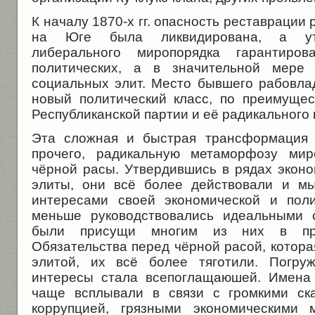
К началу 1870-х гг. опасность реставрации
на Юге была ликвидирована, а утв
либерального миропорядка гарантиро
политических, а в значительной мере 
социальных элит. Место бывшего рабовлад
новый политический класс, по преимущес
Республиканской партии и её радикального 
Эта сложная и быстрая трансформация 
прочего, радикальную метаморфозу мир
чёрной расы. Утвердившись в рядах эконо
элиты, они всё более действовали и мы
интересами своей экономической и пол
меньше руководствовались идеальными 
были присущи многим из них в пре
Обязательства перед чёрной расой, котора
элитой, их всё более тяготили. Погру
интересы стала всепоглащаюшей. Имена
чаще всплывали в связи с громкими ск
коррупцией, грязными экономическими 