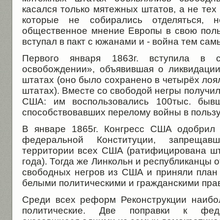
касался только мятежных штатов, а не те
которые не собирались отделяться, 
общественное мнение Европы в свою польз
вступал в пакт с южанами и - война тем са
Первого января 1863г. вступила в 
освобождении», объявившая о ликвидаци
штатах (оно было сохранено в четырёх ло
штатах). Вместе со свободой негры получил
США: им воспользовались 100тыс. бывш
способствовавших перелому войны в пользу
В январе 1865г. Конгресс США одобрил 
федеральной Конституции, запреща
территории всех США (ратифицирована шт
года). Тогда же Линкольн и республиканцы 
свободных негров из США и приняли план
белыми политическими и гражданскими пра
Среди всех реформ Реконструкции наибо
политические. Две поправки к феде