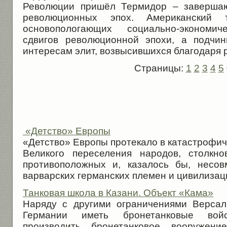
Революции пришёл Термидор – заверша
революционных эпох. Американский
основопологающих социально-экономи
сдвигов революционной эпохи, а подчи
интересам элит, возвысившихся благодаря 
Страницы:
1
2
3
4
5
«Детство» Европы
«Детство» Европы протекало в катастрофич
Великого переселения народов, столкн
противоположных и, казалось бы, несо
варвар­ских германских племен и цивилизаци
Танковая школа в Казани. Объект «Кама»
Наряду с другими ограничениями Версал
Германии иметь бронетанковые вой
производить бронетанковое вооружен