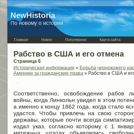
NewHistoria
По новому о истории
Главная
Новое
Популярное
Карта сайта
Рабство в США и его отмена
Страница 6
Историческая информация
»
Борьба чернокожего на
Америки за гражданские права
» Рабство в США и ег
Соответственно, освобождение рабов л
войны, когда Линкольн увидел в этом поте
а именно к концу 1862 года, когда стало яс
удастся. Чтобы привлечь на свою сторо
державы, которые почти всегда симпатизи
издал указ, согласно которому с 1 янва
мятежных штатах объявлялись свободн