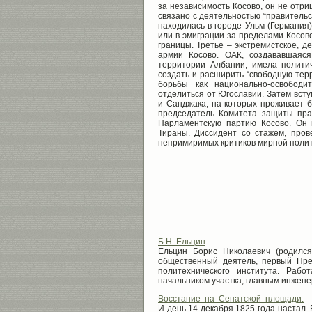
за независимость Косово, он не отри
связано с деятельностью “правительс
находилась в городе Ульм (Германия
или в эмиграции за пределами Косово
границы. Третье – экстремистское, 
армии Косово. ОАК, создававшаяс
территории Албании, имела полити
создать и расширить “свободную терр
борьбы как национально-освободи
отделиться от Югославии. Затем вст
и Санджака, на которых проживает 
председатель Комитета защиты прав
Парламентскую партию Косово. Он
Тираны. Диссидент со стажем, про
непримиримых критиков мирной полит
Б.Н. Ельцин
Ельцин Борис Николаевич (родился
общественный деятель, первый Пре
политехнического института. Раб
начальником участка, главным инженер
Восстание на Сенатской площади.
И день 14 декабря 1825 года настал.