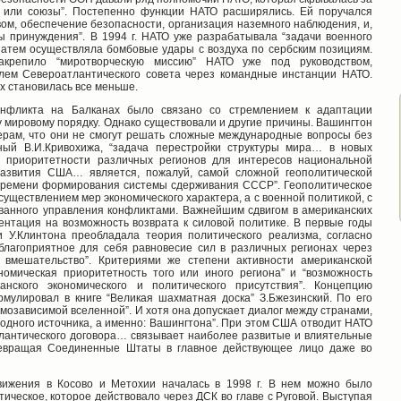
и или союзы”. Постепенно функции НАТО расширялись. Ей поручался
ом, обеспечение безопасности, организация наземного наблюдения, и,
ы принуждения”. В 1994 г. НАТО уже разрабатывала “задачи военного
 затем осуществляла бомбовые удары с воздуха по сербским позициям.
акрепило “миротворческую миссию” НАТО уже под руководством,
лем Североатлантического совета через командные инстанции НАТО.
х становилась все меньше.
онфликта на Балканах было связано со стремлением к адаптации
 мировому порядку. Однако существовали и другие причины. Вашингтон
ерам, что они не смогут решать сложные международные вопросы без
ный В.И.Кривохижа, “задача перестройки структуры мира… в новых
я приоритетности различных регионов для интересов национальной
 развития США… является, пожалуй, самой сложной геополитической
времени формирования системы сдерживания СССР”. Геополитическое
уществлением мер экономического характера, а с военной политикой, с
ванного управления конфликтами. Важнейшим сдвигом в американских
ентация на возможность возврата к силовой политике. В первые годы
 У.Клинтона преобладала теория политического реализма, согласно
благоприятное для себя равновесие сил в различных регионах через
е вмешательство”. Критериями же степени активности американской
номическая приоритетность того или иного региона” и “возможность
нского экономического и политического присутствия”. Концепцию
мулировал в книге “Великая шахматная доска” З.Бжезинский. По его
имозависимой вселенной”. И хотя она допускает диалог между странами,
з одного источника, а именно: Вашингтона”. При этом США отводит НАТО
лантического договора… связывает наиболее развитые и влиятельные
ревращая Соединенные Штаты в главное действующее лицо даже во
движения в Косово и Метохии началась в 1998 г. В нем можно было
тическое, которое действовало через ДСК во главе с Руговой. Выступая