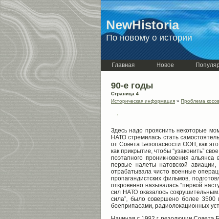
NewHistoria
По новому о истории
Главная
Новое
Популя
90-е годы
Страница 4
Историческая информация
»
Проблема косов
Здесь надо прояснить некоторые мом
НАТО стремилась стать самостоятель
от Совета Безопасности ООН, как эт
как прикрытие, чтобы “узаконить” сво
поэтапного проникновения альянса в
первые налеты натовской авиации,
отрабатывала чисто военные операци
пропагандистских фильмов, подготов
откровенно называлась “первой наст
сил НАТО оказалось сокрушительным.
сила”, было совершено более 3500
боеприпасами, радиолокационных уста
Начиная с 1992 г. резолюции Совета 