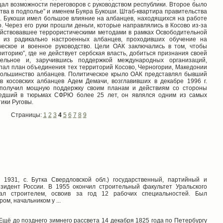
цал возможности переговоров с руководством республики. Второе было
тва в подполье” и именем Буяра Букоши. Штаб-квартира правительства
). Букоши имел большое влияние на албанцев, находящихся на работе
. Через его руки прошли деньги, которые направлялись в Косово из-за
действовавшее террористическими методами в рамках Освободительной
я из радикально настроенных албанцев, проходивших обучение на
ческое и военное руководство. Цели ОАК заключались в том, чтобы
иторию”, где не действует сербская власть, добиться признания своей
тельное и, заручившись поддержкой международных организаций,
упал план объединения тех территорий Косово, Черногории, Македонии
большинство албанцев. Политическое крыло ОАК представлял бывший
 косовских албанцев Адем Демачи, возглавивших в декабре 1996 г.
 получил мощную поддержку своим планам и действиям со стороны
ведший в тюрьмах СФРЮ более 25 лет, он являлся одним из самых
ики Руговы.
Страницы:
1
2
3
4
5
6
7
8
9
 1931, с. Бутка Свердловской обл.) государственный, партийный и
зидент России. В 1955 окончил строительный факультет Уральского
отал строителем, освоив за год 12 рабочих специальностей. Был
ом, начальником у ...
 Ещё до позднего зимнего рассвета 14 декабря 1825 года по Петербургу