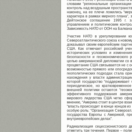
словами “региональные организаци
контроль над воздушным пространств
наконец, на ее плечи ложились “мер
характера в рамках мирного плана”,
Дейтонское соглашение 1995 г. з
управлением и политическим контро
Зависимость НАТО от ООН на Балкана
Участие НАТО в урегулировании к
Североатлантического союза к новому
доказывал своим европейским партн
США. Как отмечает российский уче
исторических условиях и изменени
безопасности и геоэкономического
целью американской дипломатии со 
процветание США связывается не с ос
возможностью прямого или опосредо
геополитических подходах стала ори
нахождения у власти администрации
которой государство “поддерживает 
периодическое, но кратковременно
внешней политики остаются “геоэко
эффективного поддержания америка
мирового лидерства США четко сфор
мнению, “Америка стоит в центре вза
“власть происходит в конце концов и
особую роль: “Организация Североат
государства Европы с Америкой, п
внутриевропейских делах”.
Радикализация сецессионистского 
отметить три течения. Первое – поли