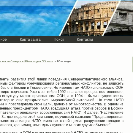
рное
Карта сайта
Поиск
Контакты
ских албанцев в 90-ых годах XX века
» 90-е годы
енты развития этой линии поведения Североатлантического альянса.
ным фактором урегулирования региональных конфликтов, не зависеть
о было в Боснии и Герцеговине. Но именно там НАТО использовало ООН
е миротворчество. Уже с сентября 1992 г. начался процесс постепенного,
 структуру миротворческих сил ООН, а в 1994 г. были осуществлены
 которые еще прикрывались миролюбивой риторикой. Но сама НАТО
и и преследовала свои цели, далекие от миротворчества. В одном из
ленных пресс-центром НАТО, воздушная атака против сербов в Боснии
упательной операцией вооруженных сил НАТО”. И далее: “Наступление
 За две недели этой кампании, поучившей название “Преднамеренная
 вылетов авиации НАТО, имевших своей целью разрушение складов с
новок, хранилищ, командных пунктов и многих других объектов”.
Безопасности ООН давали ряд полномочий НАТО, которая скрывалась за