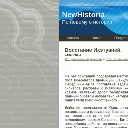
NewHistoria
По новому о истории
Главная
Новое
Популя
Восстание Ихэтуаней.
Страница 2
Историческая информация
»
Революционное 
Не без оснований подозревая местное
пост губернатора провинции Шаньду
Перед ним была поставлена задач
сионеров, расправы с китайцами — 
храмов, железных до­рог, телегра
главным образом направлено негодов
гони­телями всего иностранного.
Действия, предпринятые Юань Шикае
организации и во­оружении, быстро н
на территорию столичной провинци
крупнейшим городам Северного Китая
поколеблена дей­ствиями иностранцев
порт Дагу, начав таким образом войну 