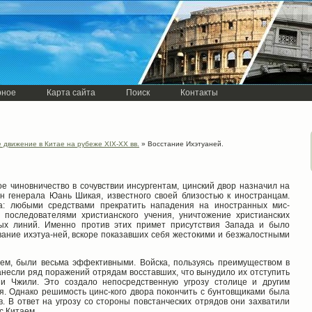
рное
Карта сайта
Поиск
Контакты
движение в Китае на рубеже ХІХ-ХХ вв.
» Восстание Ихэтуаней.
 чиновничество в сочув­ствии инсургентам, цинский двор назначил на
н генерала Юань Шикая, известного своей близостью к иностранцам.
а: любыми средствами прекратить нападения на иностранных мис­
последователями христианс­кого учения, уничтожение христианских
фных линий. Именно против этих примет присутствия Запада и было
ание ихэтуа-ней, вскоре показавших себя жестокими и безжалостными
м, были весьма эффек­тивными. Войска, пользуясь преимуществом в
анесли ряд поражений отрядам восставших, что вынудило их отступить
и Чжили. Это создало непосредственную угрозу столице и другим
. Однако решимость цинс-кого двора покончить с бунтовщиками была
. В ответ на угрозу со стороны повстанческих отрядов они захватили
с Китаем.