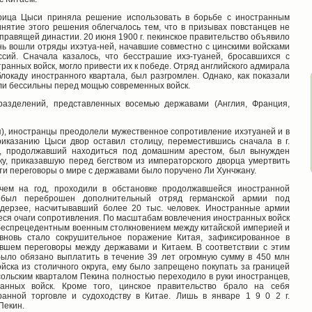
рица Цыси приняла реше­ние использовать в борьбе с иностранным
ятие этого решения облегчалось тем, что в при­зывах повстанцев не
правя­щей династии. 20 июня 1900 г. пекинское правительство объявило
нь вошли отряды ихэтуа-ней, начавшие совместно с цинскими войсками
ссий. Сначала казалось, что бесстрашие ихэ-туаней, бросавшихся с
ранных войск, могло привести их к победе. Отряд английского адмирала
окаду иностран­ного квартала, был разгромлен. Однако, как показали
ли бессильны перед мощью совре­менных войск.
азделений, представлен­ных восемью державами (Англия, Франция,
), иностранцы преодо­лели мужественное сопротивление ихэтуаней и в
риказанию Цыси двор оставил столицу, пе­реместившись сначала в г.
й, продолжавший находиться под домашним арестом, был вынуж­ден
у, приказавшую перед бегством из императорского дворца умертвить
ти переговоры о мире с державами было поручено Ли Хунчжану.
чем на год, проходили в обстановке продолжавшейся иностранной
 был переброшен дополнительный отряд германской армии под
ерзее, насчиты­вавший более 20 тыс. человек. Иностранные армии
ся очаги сопротивления. По масштабам во­влечения иностранных войск
еспрецедентным военным столкновением между китайской им­перией и
вновь стало сокру­шительное поражение Китая, зафиксированное в
ившем переговоры между державами и Китаем. В соответствии с этим
было обязано выплатить в течение 39 лет огромную сумму в 450 млн
йска из столичного округа, ему было запрещено покупать за границей
ольским кварталом Пекина полностью переходило в руки иностранцев,
ранных войск. Кроме того, цинское правительство брало на себя
ранной торговле и судоходству в Китае. Лишь в январе 1 9 0 2 г.
Пекин.