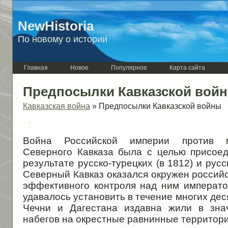
NewHistoria
По новому о истории
Главная
Новое
Популярное
Карта сайта
Предпосылки Кавказской вой
Кавказская война
» Предпосылки Кавказской войны
Война Российской империи против м
Северного Кавказа была с целью присоед
результате русско-турецких (в 1812) и русс
Северный Кавказ оказался окружен россий
эффективного контроля над ним императо
удавалось установить в течение многих дес
Чечни и Дагестана издавна жили в зна
набегов на окрестные равнинные территории