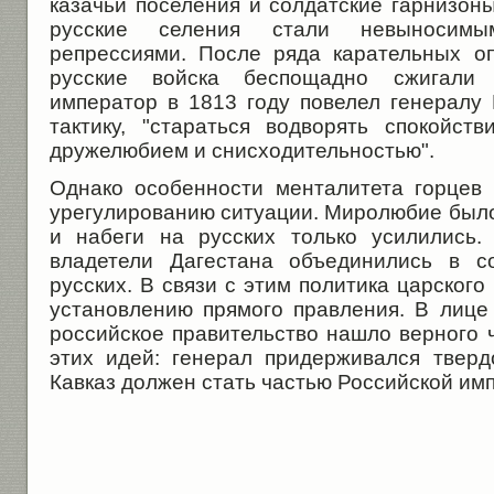
казачьи поселения и солдатские гарнизоны
русские селения стали невыносимы
репрессиями. После ряда карательных о
русские войска беспощадно сжигали 
император в 1813 году повелел генералу
тактику, "стараться водворять спокойст
дружелюбием и снисходительностью".
Однако особенности менталитета горцев
урегулированию ситуации. Миролюбие было
и набеги на русских только усилились.
владетели Дагестана объединились в с
русских. В связи с этим политика царского
установлению прямого правления. В лице
российское правительство нашло верного 
этих идей: генерал придерживался тверд
Кавказ должен стать частью Российской им