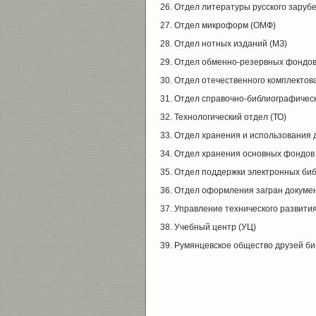
26. Отдел литературы русского зарубе
27. Отдел микроформ (ОМФ)
28. Отдел нотных изданий (МЗ)
29. Отдел обменно-резервных фондов
30. Отдел отечественного комплектов
31. Отдел справочно-библиографичес
32. Технологический отдел (ТО)
33. Отдел хранения и использования 
34. Отдел хранения основных фондов
35. Отдел поддержки электронных би
36. Отдел оформления загран докуме
37. Управление технического развития
38. Учебный центр (УЦ)
39. Румянцевское общество друзей б