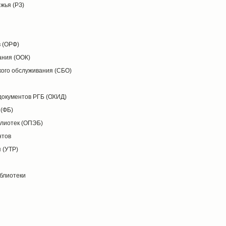
жья (РЗ)
 (ОРФ)
ания (ООК)
кого обслуживания (СБО)
документов РГБ (ОХИД)
 (ФБ)
блиотек (ОПЭБ)
нтов
 (УТР)
иблиотеки