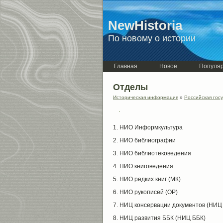
NewHistoria
По новому о истории
Главная
Новое
Популя
Отделы
Историческая информация
»
Российская гос
1. НИО Информкультура
2. НИО библиографии
3. НИО библиотековедения
4. НИО книговедения
5. НИО редких книг (МК)
6. НИО рукописей (ОР)
7. НИЦ консервации документов (НИЦ
8. НИЦ развития ББК (НИЦ ББК)