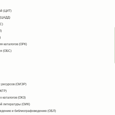
й (ЦИТ)
 (ЦАДД)
С)
И)
)
ия каталогов (ОРК)
ия (ОБС)
х ресурсов (ОИЭР)
(КГР)
х каталогов (ОКЗ)
ой литературы (ОИК)
ведению и библиографоведению (ОБЛ)