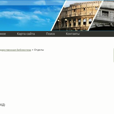
рное
Карта сайта
Поиск
Контакты
ударственная библиотека
» Отделы
 КД)