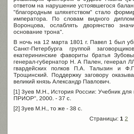
ответом на нарушение устоявшегося бала
"благородным шляхетством" стало форми
императора. По словам видного диплом
Воронцова, ослаблять дворянство знач
основание трона".
В ночь на 12 марта 1801 г. Павел 1 был у
Санкт-Петербурга группой заговорщик
екатерининские фавориты братья Зубовы
генерал-гу6ернатор Н. А Пален, генерал Л
гвардейских полков П.А. Талызин и Ф.П
Трощинский. Поддержку заговору оказыв
великий князь Александр Павлович.
[1] 3уев М.Н., История России: Учебник для 
ПРИОР", 2000. - 37 с.
[2] 3уев М.Н., то же - 38 с.
Страницы:
1
2