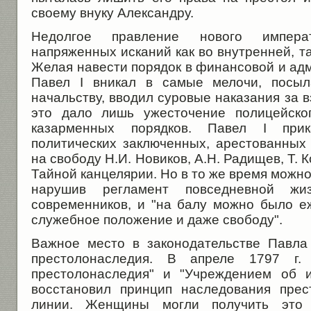
своему внуку Александру.
Недолгое правление нового импер
напряженных исканий как во внутренней, та
Желая навести порядок в финансовой и ад
Павел I вникал в самые мелочи, посыл
начальству, вводил суровые наказания за в
это дало лишь ужесточение полицейско
казарменных порядков. Павел I прик
политических заключенных, арестованных 
на свободу Н.И. Новиков, А.Н. Радищев, Т.
Тайной канцелярии. Но в то же время можно
нарушив регламент повседневной жиз
современников, и "на балу можно было е
служебное положение и даже свободу".
Важное место в законодательстве Павла
престолонаследия. В апреле 1797 г.
престолонаследия" и "Учреждением об 
восстановил принцип наследования прес
линии. Женщины могли получить это