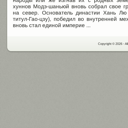
народы или же изгнав их с родных земе
хуннов Модэ-шаньюй вновь собрал свое гр
на север. Основатель династии Хань Лю
титул-Гао-цзу), победил во внутренней м
вновь стал единой империе ...
Copyright © 2026 - Al