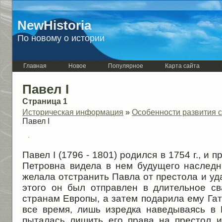
NewHistoria
По новому о истории
Главная
Новое
Популярное
Карта сайта
Павел I
Страница 1
Историческая информация
»
Особенности развития с
Павел I
Павел I (1796 - 1801) родился в 1754 г., и 
Петровна видела в нем будущего наследни
желала отстранить Павла от престола и уда
этого он был отправлен в длительное с
странам Европы, а затем подарила ему Гат
все время, лишь изредка наведываясь в П
пыталась лишить его права на престол 