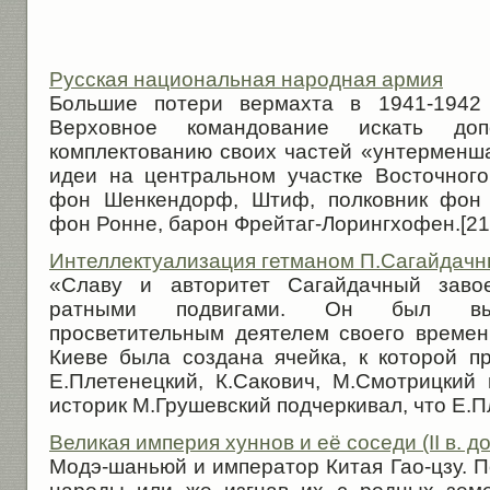
Русская национальная народная армия
Большие потери вермахта в 1941-1942 
Верховное командование искать до
комплектованию своих частей «унтерменш
идеи на центральном участке Восточног
фон Шенкендорф, Штиф, полковник фон 
фон Ронне, барон Фрейтаг-Лорингхофен.[21] 
Интеллектуализация гетманом П.Сагайдачн
«Славу и авторитет Сагайдачный заво
ратными подвигами. Он был выд
просветительным деятелем своего времен
Киеве была создана ячейка, к которой п
Е.Плетенецкий, К.Сакович, М.Смотрицкий 
историк М.Грушевский подчеркивал, что Е.Пл
Великая империя хуннов и её соседи (II в. до 
Модэ-шаньюй и император Китая Гао-цзу. 