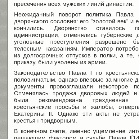
пресечения всех мужских линий династии.
Неожиданный поворот политика Павла 
дворянского сословия: его "золотой век" и
кончились. Дворянство ставилось 
администрации, отменялись губернские 
уголовные преступления разрешено б
телесным наказаниям. Император потреб
из долгосрочных отпусков в полки, а те,
приказу, были уволены из армии.
Законодательство Павла I по крестьянс
половинчатым, однако впервые за многие 
документы провозглашали некоторое по
Отменялась продажа дворовых людей и 
была рекомендована трехдневная б
крестьянские просьбы и жалобы, отверг
Екатерины II. Однако эти акты не устр
крестьян придворным.
В конечном счете, именно ущемление инт
решающим фактором в судьбе Павла I[14