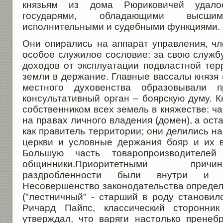
князьям из дома Рюриковичей удало
государями, обладающими высшими
исполнительными и судебными функциями.
Они опирались на аппарат управления, чл
особое служилое сословие: за свою служб
доходов от эксплуатации подвластной тер
земли в держание. Главные вассалы князя 
местного духовенства образовывали 
консультативный орган – боярскую думу. 
собственником всех земель в княжестве: ч
на правах личного владения (домен), а ос
как правитель территории; они делились 
церкви и условные держания бояр и их ва
Большую часть товаропроизводителей 
общинники.Приоритетными при
раздробленности были внутри и в
Несовершенство законодательства определ
("лестничный" - старший в роду становилс
Ричард Пайпс, классический сторонник
утверждал, что варяги настолько пренеб