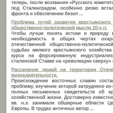
теперь, после воззвания «Русского комите
под Сталинградом, особенно резко вста
фронта и обеспечении безоп ...
Проблема путей развития крестьянского
общественно-политической мысли 20-х гг.
Чтобы лучше понять истоки и природу к
необходимость в общих чертах охара
отечественной общественно-политическ
судьбах мелкого крестьянского хозяйств
курса на форсированную индустриали
сталинской Ставке на «революцию сверху» в 
Расселение людей на территории Отече
жизнедеятельности.
Происхождение восточных славян соста
проблему, изучение которой затруднено из-
полных письменных свидетельств об а
хозяйственной жизни. Достоверно известно,
вв. н.э. занимали обширные области Ц
Европы. В трудах античных автор ...