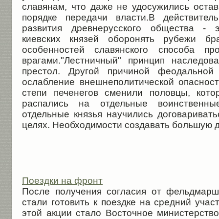
славянам, что даже не удосужились остав
порядке передачи власти.В действител
развития древнерусского общества - э
киевских князей оборонять рубежи бр
особенностей славянского способа про
врагами."Лестничный" принцип наследов
престол. Другой причиной феодальной 
ослабление внешнеполитической опасности
степи печенегов сменили половцы, кот
распались на отдельные воинственны
отдельные князья научились договаривать
целях. Необходимости создавать большую 
Поездки на фронт
После получения согласия от фельдмар
стали готовить к поездке на средний уча
этой акции стало Восточное министерство