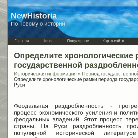
NewHistoria
По новому о истории
Главная
Новое
Популярное
Карта сайта
Определите хронологические 
государственной раздробленн
Историческая информация
»
Период государственно
Определите хронологические рамки периода государ
Руси
Феодальная раздробленность - прогре
процесс экономического усиления и полит
феодальных владений. Этот процесс пер
страны. На Руси раздробленность произ
популярной исторической литерату