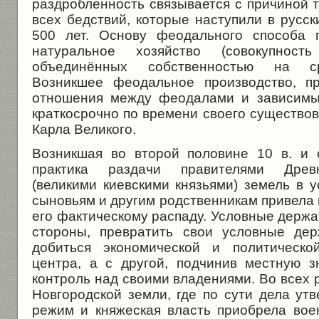
раздробленность связывается с причиной т
всех бедствий, которые наступили в русс
500 лет. Основу феодального способа п
натуральное хозяйство (совокупность 
объединённых собственностью на сре
Возникшее феодальное производство, пр
отношения между феодалами и зависимы
краткосрочно по времени своего существо
Карла Великого.
Возникшая во второй половине 10 в. и 
практика раздачи правителями Древн
(великими киевскими князьями) земель в 
сыновьям и другим родственникам привела в
его фактическому распаду. Условные держа
стороны, превратить свои условные де
добиться экономической и политическо
центра, а с другой, подчинив местную з
контроль над своими владениями. Во всех 
Новгородской земли, где по сути дела ут
режим и княжеская власть приобрела вое