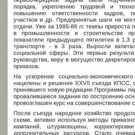
порядка, укреплению трудовой и техно
повышению ответственности кадров, п
участков и др. Предпринятые шаги не мог
отдачи. Уже за 1985-86 гг. темпы прироста
в промышленности и строительстве пр
показатели предыдущего пятилетия в 1,3 
транспорте - в 3 раза. Выросли капита
социальной сферы. Эти первые результ
руководства, веру в могущество декретиро
приказов.
На ускорение социально-экономическог
нацелены и решения XXVII съезда КПСС, с
принявшего новую редакцию Программы пар
провалившиеся задания по построению осно
провозглашен курс на совершенствование 
После съезда народное хозяйство продол
схеме, активно используя методы приказн
кампаний, штурмовщины, корректировки
дополнительных ресурсов. Стало очевид