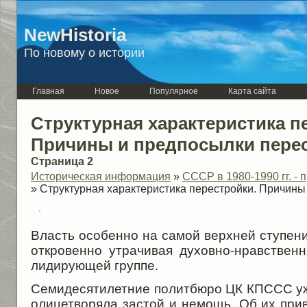
NewHistoria
По новому о истории
Главная
Новое
Популярное
Карта сайта
Структурная характеристика п
Причины и предпосылки перес
Страница 2
Историческая информация
»
СССР в 1980-1990 гг. -
» Структурная характеристика перестройки. Причины
Власть особенно на самой верхней ступен
откровенно утрачивая духовно-нравстве
лидирующей группе.
Семидесятилетние политбюро ЦК КПССС уже
олицетворяла застой и немощь. Об их при