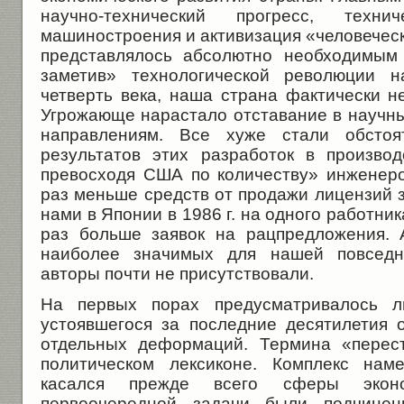
научно-технический прогресс, техни
машиностроения и активизация «человеческ
представлялось абсолютно необходимым
заметив» технологической революции 
четверть века, наша страна фактически н
Угрожающе нарастало отставание в научны
направлениям. Все хуже стали обсто
результатов этих разработок в произво
превосходя США по количеству» инженеро
раз меньше средств от продажи лицензий 
нами в Японии в 1986 г. на одного работни
раз больше заявок на рацпредложения. 
наиболее значимых для нашей повседне
авторы почти не присутствовали.
На первых порах предусматривалось л
устоявшегося за последние десятилетия
отдельных деформаций. Термина «перес
политическом лексиконе. Комплекс нам
касался прежде всего сферы экон
первоочередной задачи были подчине