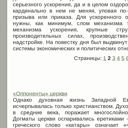
серьезного ускорения, да и в целом оздор
кардинально в нем не меняя, уповая по
призыва или приказа. Для ускоренного 
нужны, как минимум, слом механизма 
механизма ускорения, крупные стр
производительных силах, производст
надстройке. На повестку дня был выдвинут
системы экономических и политических отн
Страницы:
1
2
3
4
5
«Оппоненты» церкви
Однако духовная жизнь Западной Евр
исчерпывалась только христианством. Духов
в средние века, поражает многослойно
Догматы церкви оспаривались еретиками -
греческого слово «катары» озна­чает «