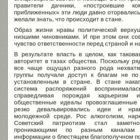
правители дачники, «построившие 
приближенных» эти люди давно оторвались
желали знать, что происходит в стане.
Образ жизни нравы политической верху
низшими чиновниками. И при этом они с
чувство ответственности перед страной и н
В результате власть в целом, как таков
авторитет в тазах общества. Поскольку р
все чаще ощущал разного рода нехватк
группы получали доступ к благам не по
установленным в стране. В стане накап
система распоряжений воспринимала
справедливая порождая карьеризм
общественные идеалы провозглашенные 
резко девальвировались идеи и нра
молодежной среде. Рос алкоголизм, нар
Советский патриотизм стал заметн
проникающими по разным каналам 
информации о блестящем благополучном по