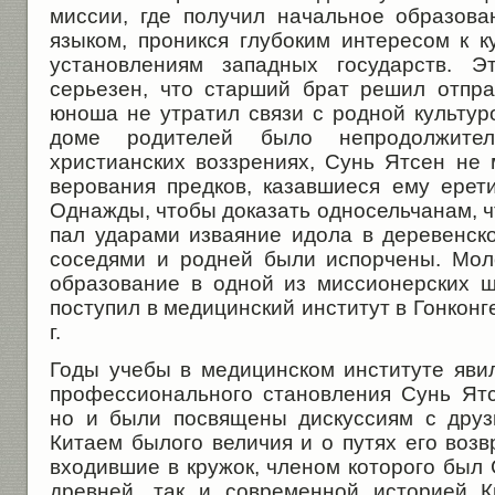
миссии, где получил начальное образо­ва
язы­ком, проникся глубоким инте­ресом к 
установлениям западных государств. Э
серьезен, что старший брат решил отправ
юноша не утратил связи с родной культур
доме роди­телей было непродолжите
христианских воззрениях, Сунь Ятсен не 
верования предков, казавшиеся ему ерет
Однажды, чтобы доказать односельчанам, чт
пал ударами изваяние идола в деревенск
соседями и родней были испорчены. Мол
образование в одной из миссионерских ш
поступил в медицинский институт в Гонконг
г.
Годы учебы в медицинском институте явил
профессионального становления Сунь Ятсе
но и были посвящены дискуссиям с друз
Китаем былого величия и о путях его воз
входившие в кружок, членом которого был 
древней, так и современной историей К