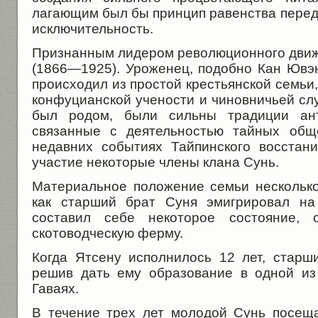
лагающим был бы принцип равенства перед з
исключительность.
Признанным лидером революционного движ
(1866—1925). Уроженец, подобно Кан Ювэю
происходил из простой крестьянской семьи,
конфуцианской учености и чиновничьей слу
был родом, были сильны традиции анти
связанные с деятельностью тайных общ
недавних событиях Тайпинского восстани
участие некоторые члены клана Сунь.
Материальное положение семьи несколько 
как старший брат Суня эмигрировал на 
составил себе некоторое состояние, о
скотоводческую ферму.
Когда Ятсену исполнилось 12 лет, старши
решив дать ему образо­вание в одной и
Гаваях.
В течение трех лет молодой Сунь посещ