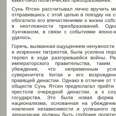
каких-либо политических преобразований.
Сунь Ятсен рассчитывал лично вручить м
отправившись с этой целью в поездку на с
обогатило его впечатлениями о жизни соб
в неотложности преобразований. Одн
Хунчжаном, в связи с событиями японо-
удалось.
Горечь, вызванная ощущением ненужности 
и искренних патриотов, была усилена пор
терпел в ходе разгоревшейся войны. Ра
императорского правительства, таким 
убеждение, что непременным услов
суверенитета Китая и его возрожден
правящей династии. Однако в отличие от т
обществ Сунь Ятсен предполагал прийти 
престоле очередной династии, а к созд
государства. Это была новая форма 
национализма, основанная на убеждении
новления независимости и успешного п
дернизации должны быть глубокие политич