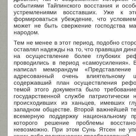
событиями Тайпинского восстания и осо­
устремлениями восставших. Уже к эт
формироваться убеждение, что условие
может не быть свержение господства ма
народом.
Тем не менее в этот период, подобно сто
оставлял надежды на то, что правящая дин
на осуществление более глубоких ре
проводились в период «самоусиления». 
написал меморандум «Представление 
адресованный очень влиятельному 
содержавший план осуществления реф
темой этого документа было требовани
государственной службе патриотически 
происходивших из ханьцев, имевших гл
западном обществе. Второй важнейшей те
всемерную поддержку национальному пр
которого решение проблемы восстано
невозможно. При этом Сунь Ятсен не уп