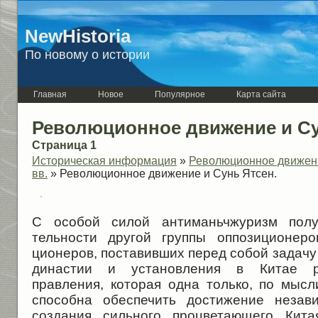
NewHistoria
По новому о истории
Главная
Новое
Популярное
Карта сайта
Революционное движение и Су
Страница 1
Историческая информация
»
Революционное движени
вв.
» Революционное движение и Сунь Ятсен.
С особой силой антиманьчжуризм пол
тельности другой группы оппозиционер
ционеров, поставивших перед собой задачу
династии и установления в Китае р
правления, которая одна только, по мыс
способна обеспечить достижение незави
создания сильного процветающего Кита