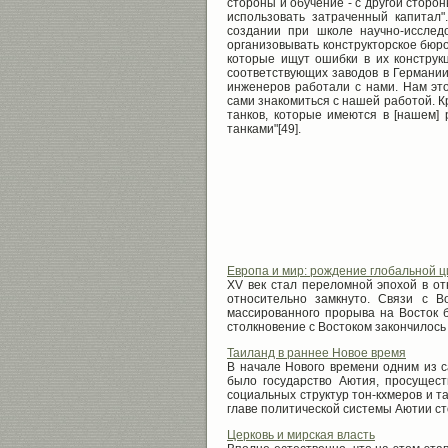
стороны и обучение - с другой сторон
использовать затраченный капитал"
создании при школе научно-исслед
организовывать конструкторское бюро
которые ищут ошибки в их конструкц
соответствующих заводов в Германии 
инженеров работали с нами. Нам это
сами знакомиться с нашей работой. К
танков, которые имеются в [нашем] 
танками"[49].
Европа и мир: рождение глобальной 
XV век стал переломной эпохой в от
относительно замкнуто. Связи с В
массированного прорыва на Восток бы
столкновение с Востоком закончилось не
Таиланд в раннее Новое время
В начале Нового времени одним из с
было государство Аютия, просущес
социальных структур тон-кхмеров и т
главе политической системы Аютии сто
Церковь и мирская власть