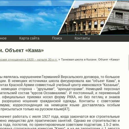
рное
Карта сайта
Поиск
Контакты
и. Объект «Кама»
ские отношения в 1920 – начале 30-х гг.
» Танковая школа в Казани. Объект «Кама»
лы являлась нарушением Германией Версальского договора, то большое
ии. В немецких источниках школа фигурировала как "объект Кама", в
окументах Красной Армии совместный учебный центр именовался "Казанью",
а немецкая сторона - "друзьями", "арендаторами". Немецкий персонал
вательский состав "курсов Осоавиахима". И постоянный, и переменный
на официальных приемах носил форму РККА, но без петлиц и знаков
о разрешено ношение гражданской одежды. Контакты с советскими
мума; корреспонденция на немецком языке доставлялась особым
присылаться только на русском языке[47].
начнет работать с июля 1927 года, когда закончатся все строительные
лено имущество для практических занятий. Однако ее строительство и
 года, поглотив, по ориентировочным советским подсчетам, 1.5-2 млн.
рована строительная комиссия "Кама", и на ее территории с 1 августа