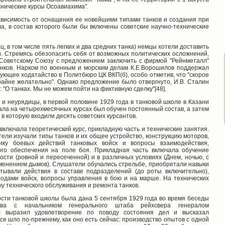
нические курсы Осоавиахима".
висимость от оснащения ее новейшими типами танков и создания при
а, в состав которого были бы включены советские научно-технические
, в том числе пять легких и два средних танка) немцы хотели доставить
и. Стремясь обезопасить себя от возможных политических осложнений,
 Советскому Союзу с предложением заключить с фирмой "Рейнметалл"
анков. Нарком по военным и морским делам К.Е.Ворошилов поддержал
ующее ходатайство в Политбюро ЦК ВКП(б), особо отметив, что "скорое
айне желательно". Однако предложение было отвергнуто, И.В. Сталин
"О танках. Мы не можем пойти на фиктивную сделку"[48].
 и неурядицы, в первой половине 1929 года в танковой школе в Казани
ала на четырехмесячных курсах был обучен постоянный состав, а затем
 в которую входили десять советских курсантов.
ключала теоретический курс, прикладную часть и технические занятия.
тели изучали типы танков и их общее устройство, конструкцию моторов,
ику боевых действий танковых войск и вопросы взаимодействия,
ого обеспечения на поле боя. Прикладная часть включала обучение
сти (ровной и пересеченной) и в различных условиях (Днем, ночью, с
именением дымов). Слушатели обучались стрельбе, приобретали навыки
тывали действия в составе подразделений (до роты включительно),
одами войск, вопросы управления в бою и на марше. На технических
у технического обслуживания и ремонта танков.
сти танковой школы была дана 5 сентября 1929 года во время беседы
ва с начальником генерального штаба рейхсвера генералом
л выразил удовлетворение по поводу состояния дел и высказал
се шло по-прежнему, как оно есть сейчас: производство опытов с одной