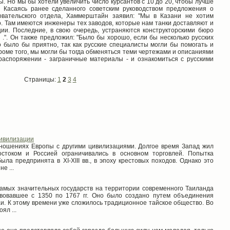
ы. Но мы бы хотели увеличить число курсантов с 10 до 20, чтобы лучше
. Касаясь ранее сделанного советским руководством предложения о
овательского отдела, Хаммерштайн заявил: "Мы в Казани не хотим
. Там имеются инженеры тех заводов, которые нам танки доставляют и
ии. Последние, в свою очередь, устраняются конструкторскими бюро
.". Он также предложил: "Было бы хорошо, если бы несколько русских
 было бы приятно, так как русские специалисты могли бы помогать и
роме того, мы могли бы тогда обменяться теми чертежами и описаниями
распоряжении - заграничные материалы - и ознакомиться с русскими
Страницы:
1
2
3
4
цивилизации
ношениях Европы с другими цивилизациями. Долгое время За­пад жил
остоком и Россией ограничивались в основном торговлей. По­пытка
ла пред­принята в XI-XIII вв., в эпоху крестовых походов. Однако это
­ ...
амых значительных государств на территории современного Таиланда
твовавшее с 1350 по 1767 гг. Оно было создано путем объединения
аи. К этому времени уже сложилось традиционное тайское общество. Во
ял ...