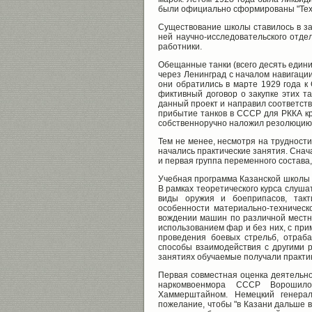
были официально сформированы "Тех
Существование школы ставилось в за
ней научно-исследовательского отдел
работники.
Обещанные танки (всего десять единиц
через Ленинград с началом навигаци
они обратились в марте 1929 года к
фиктивный договор о закупке этих т
данный проект и направил соответств
прибытие танков в СССР для РККА кр
собственноручно наложил резолюцию: 
Тем не менее, несмотря на трудности
начались практические занятия. Снач
и первая группа переменного состава,
Учебная программа Казанской школы в
В рамках теоретического курса слуша
виды оружия и боеприпасов, такт
особенности материально-техническ
вождении машин по различной местно
использованием фар и без них, с пр
проведения боевых стрельб, отраба
способы взаимодействия с другими р
занятиях обучаемые получали практик
Первая совместная оценка деятельно
наркомвоенмора СССР Ворошило
Хаммерштайном. Немецкий генера
пожелание, чтобы "в Казани дальше в