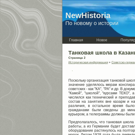
NewHistoria
По новому о истории
Главная
Новое
Популя
Танковая школа в Казан
Страница 2
Историческая информация
»
Советско-герман
Поскольку организация танковой шко
значение уделялось мерам конспирац
советских - как "КА", "РА" и др. В д
"Камой", "школой", "курсами ТЕКО", 
числился как технический и препода
состав на занятиях вне казарм и 
различия, в остальное время был
гражданами были сведены до мини
курьером, а телеграммы должны были 
Предполагалось, что танковая школа 
работы, а из Германии будет достав
оборудование растянулось на полтора
марок. Летом 1928 года была ликвиди